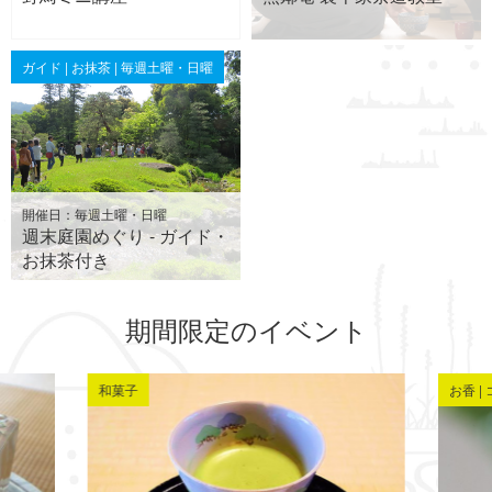
ガイド | お抹茶 | 毎週土曜・日曜
開催日：毎週土曜・日曜
週末庭園めぐり - ガイド・
お抹茶付き
期間限定のイベント
和菓子
お香 |