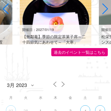
開催日：2027/01/19
開催日：
。」
【無鄰菴】季節の限定茶菓子席～二
松栄
置
十四節気にあわせて～「大寒」
ンス
世界に
過去のイベント一覧はこちら
月
火
水
木
金
土
日
28
1
2
3
27
4
5