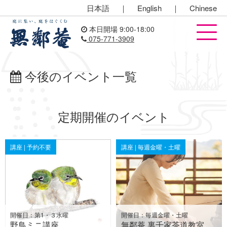
日本語
｜
English
｜
Chinese
本日開場 9:00-18:00
075-771-3909
今後のイベント一覧
定期開催のイベント
講座 | 予約不要
講座 | 毎週金曜・土曜
開催日：第1・３水曜
開催日：毎週金曜・土曜
野鳥ミニ講座
無鄰菴 裏千家茶道教室