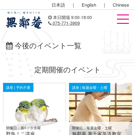
日本語
｜
English
｜
Chinese
本日開場 9:00-18:00
075-771-3909
今後のイベント一覧
定期開催のイベント
講座 | 予約不要
講座 | 毎週金曜・土曜
開催日：第1・３水曜
開催日：毎週金曜・土曜
野鳥ミニ講座
無鄰菴 裏千家茶道教室