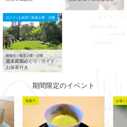
ガイド | お抹茶 | 毎週土曜・日曜
開催日：毎週土曜・日曜
週末庭園めぐり - ガイド・
お抹茶付き
期間限定のイベント
和菓子
お香 |