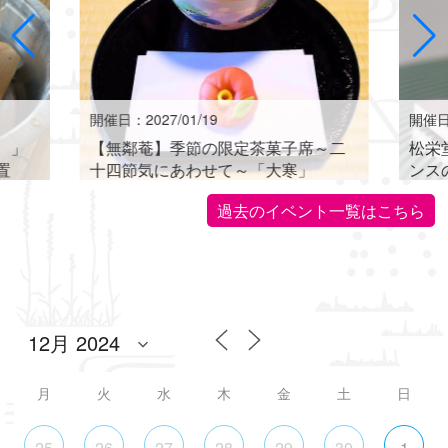
開催日：2027/01/19
開催日：
。」
【無鄰菴】季節の限定茶菓子席～二
松栄
置
十四節気にあわせて～「大寒」
ンス
世界に
過去のイベント一覧はこちら
月
火
水
木
金
土
日
25
26
27
28
29
30
1