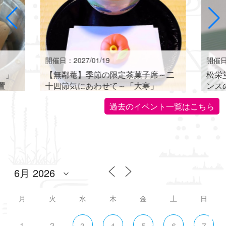
開催日：2027/01/19
開催日：
。」
【無鄰菴】季節の限定茶菓子席～二
松栄
置
十四節気にあわせて～「大寒」
ンス
世界に
過去のイベント一覧はこちら
月
火
水
木
金
土
日
1
2
3
4
5
6
7