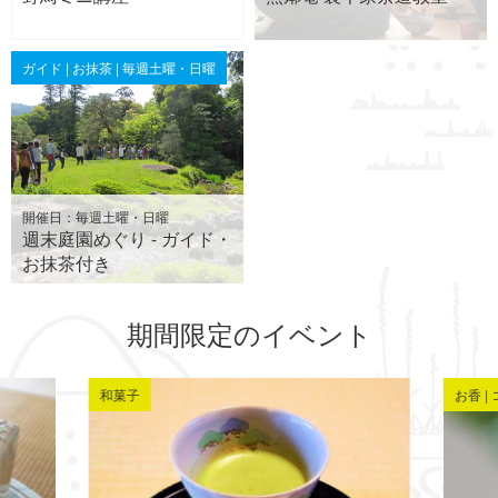
ガイド | お抹茶 | 毎週土曜・日曜
開催日：毎週土曜・日曜
週末庭園めぐり - ガイド・
お抹茶付き
期間限定のイベント
和菓子
お香 |