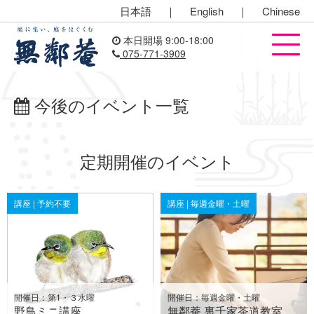
日本語
｜
English
｜
Chinese
本日開場 9:00-18:00
075-771-3909
今後のイベント一覧
定期開催のイベント
講座 | 予約不要
講座 | 毎週金曜・土曜
開催日：第1・３水曜
開催日：毎週金曜・土曜
野鳥ミニ講座
無鄰菴 裏千家茶道教室