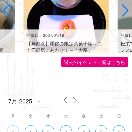
開催日：2027/01/19
開催日：
。」
【無鄰菴】季節の限定茶菓子席～二
松栄
置
十四節気にあわせて～「大寒」
ンス
世界に
過去のイベント一覧はこちら
月
火
水
木
金
土
日
30
1
2
3
4
5
6