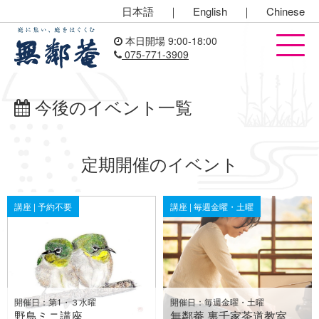
日本語
｜
English
｜
Chinese
本日開場 9:00-18:00
075-771-3909
今後のイベント一覧
定期開催のイベント
講座 | 予約不要
講座 | 毎週金曜・土曜
開催日：第1・３水曜
開催日：毎週金曜・土曜
野鳥ミニ講座
無鄰菴 裏千家茶道教室