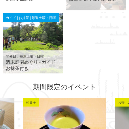
ガイド | お抹茶 | 毎週土曜・日曜
開催日：毎週土曜・日曜
週末庭園めぐり - ガイド・
お抹茶付き
期間限定のイベント
和菓子
お香 |