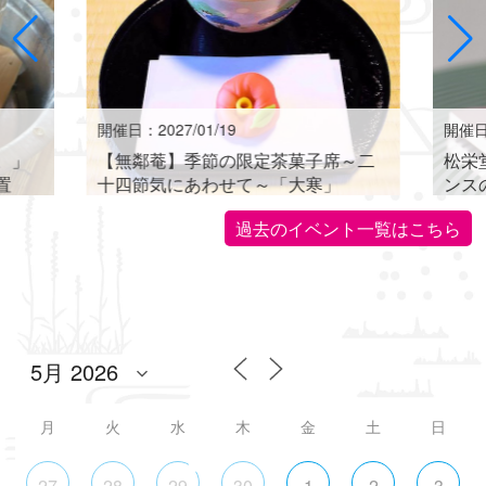
開催日：2027/01/19
開催日：
。」
【無鄰菴】季節の限定茶菓子席～二
松栄
置
十四節気にあわせて～「大寒」
ンス
世界に
過去のイベント一覧はこちら
月
火
水
木
金
土
日
27
28
29
30
1
2
3