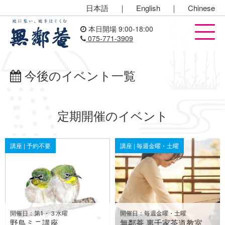
日本語
｜
English
｜
Chinese
本日開場 9:00-18:00
075-771-3909
今後のイベント一覧
定期開催のイベント
講座 | 予約不要
講座 | 毎週金曜・土曜
開催日：第1・３水曜
開催日：毎週金曜・土曜
野鳥ミニ講座
無鄰菴 裏千家茶道教室