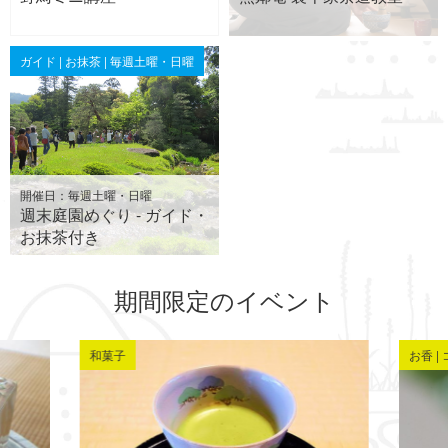
ガイド | お抹茶 | 毎週土曜・日曜
開催日：毎週土曜・日曜
週末庭園めぐり - ガイド・
お抹茶付き
期間限定のイベント
和菓子
お香 |