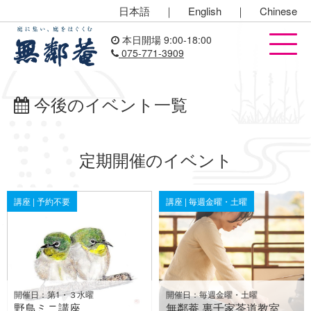
日本語
｜
English
｜
Chinese
本日開場 9:00-18:00
075-771-3909
今後のイベント一覧
定期開催のイベント
講座 | 予約不要
講座 | 毎週金曜・土曜
開催日：第1・３水曜
開催日：毎週金曜・土曜
野鳥ミニ講座
無鄰菴 裏千家茶道教室