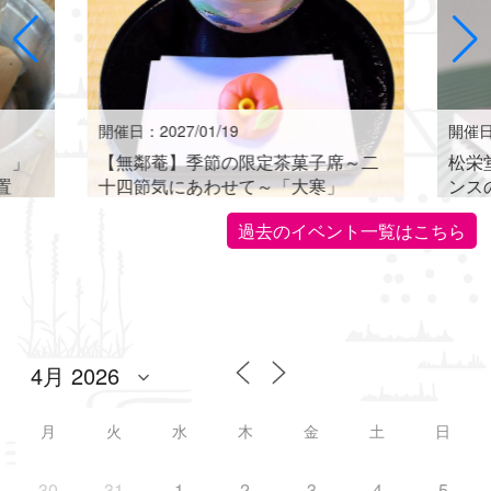
開催日：2027/01/19
開催日：
。」
【無鄰菴】季節の限定茶菓子席～二
松栄
置
十四節気にあわせて～「大寒」
ンス
世界に
過去のイベント一覧はこちら
月
火
水
木
金
土
日
30
31
1
2
3
4
5