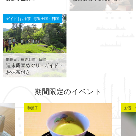
ガイド | お抹茶 | 毎週土曜・日曜
開催日：毎週土曜・日曜
週末庭園めぐり - ガイド・
お抹茶付き
期間限定のイベント
和菓子
お香 |