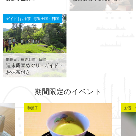
ガイド | お抹茶 | 毎週土曜・日曜
開催日：毎週土曜・日曜
週末庭園めぐり - ガイド・
お抹茶付き
期間限定のイベント
和菓子
お香 |