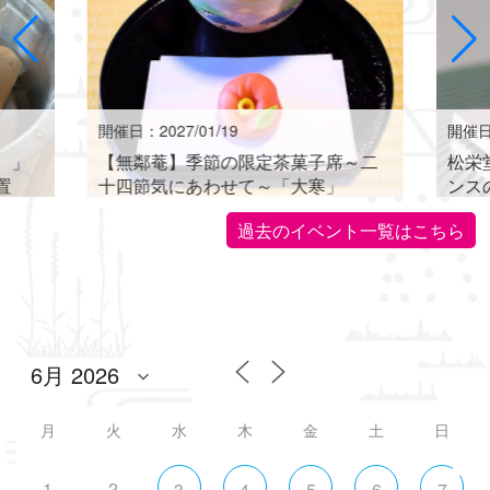
開催日：2027/01/19
開催日：
。」
【無鄰菴】季節の限定茶菓子席～二
松栄
置
十四節気にあわせて～「大寒」
ンス
世界に
過去のイベント一覧はこちら
月
火
水
木
金
土
日
1
2
3
4
5
6
7