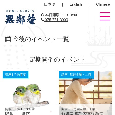
日本語
｜
English
｜
Chinese
本日開場 9:00-18:00
075-771-3909
今後のイベント一覧
定期開催のイベント
講座 | 予約不要
講座 | 毎週金曜・土曜
開催日：第1・３水曜
開催日：毎週金曜・土曜
野鳥ミニ講座
無鄰菴 裏千家茶道教室