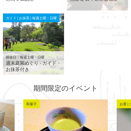
ガイド | お抹茶 | 毎週土曜・日曜
開催日：毎週土曜・日曜
週末庭園めぐり - ガイド・
お抹茶付き
期間限定のイベント
和菓子
お香 |