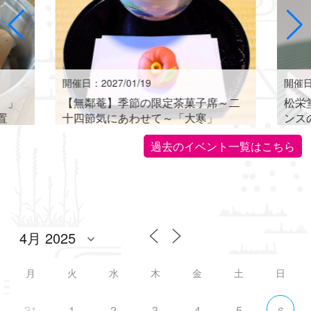
開催日：2027/01/19
開催日：
。」
【無鄰菴】季節の限定茶菓子席～二
松栄
置
十四節気にあわせて～「大寒」
ンス
世界に
過去のイベント一覧はこちら
月
火
水
木
金
土
日
31
1
2
3
4
5
6