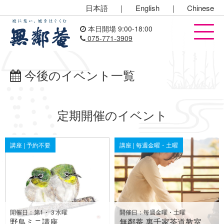
日本語
｜
English
｜
Chinese
本日開場 9:00-18:00
075-771-3909
今後のイベント一覧
定期開催のイベント
講座 | 予約不要
講座 | 毎週金曜・土曜
開催日：第1・３水曜
開催日：毎週金曜・土曜
野鳥ミニ講座
無鄰菴 裏千家茶道教室