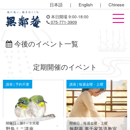
日本語
｜
English
｜
Chinese
本日開場 9:00-18:00
075-771-3909
今後のイベント一覧
定期開催のイベント
講座 | 予約不要
講座 | 毎週金曜・土曜
開催日：第1・３水曜
開催日：毎週金曜・土曜
野鳥ミニ講座
無鄰菴 裏千家茶道教室