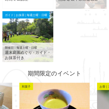
ガイド | お抹茶 | 毎週土曜・日曜
開催日：毎週土曜・日曜
週末庭園めぐり - ガイド・
お抹茶付き
期間限定のイベント
和菓子
お香 |