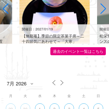
開催日：2027/01/19
開催日：
。」
【無鄰菴】季節の限定茶菓子席～二
松栄
置
十四節気にあわせて～「大寒」
ンス
世界に
過去のイベント一覧はこちら
月
火
水
木
金
土
日
29
30
1
2
3
4
5