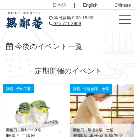
日本語
｜
English
｜
Chinese
本日開場 9:00-18:00
075-771-3909
今後のイベント一覧
定期開催のイベント
講座 | 予約不要
講座 | 毎週金曜・土曜
開催日：第1・３水曜
開催日：毎週金曜・土曜
野鳥ミニ講座
無鄰菴 裏千家茶道教室