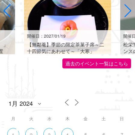
開催日：2027/01/19
開催日：
。」
【無鄰菴】季節の限定茶菓子席～二
松栄
置
十四節気にあわせて～「大寒」
ンス
世界に
過去のイベント一覧はこちら
月
火
水
木
金
土
日
5
6
7
1
2
3
4