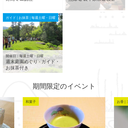
ガイド | お抹茶 | 毎週土曜・日曜
開催日：毎週土曜・日曜
週末庭園めぐり - ガイド・
お抹茶付き
期間限定のイベント
和菓子
お香 |