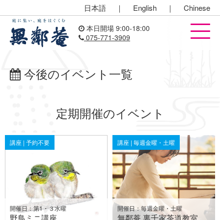
日本語
｜
English
｜
Chinese
本日開場 9:00-18:00
075-771-3909
今後のイベント一覧
定期開催のイベント
講座 | 予約不要
講座 | 毎週金曜・土曜
開催日：第1・３水曜
開催日：毎週金曜・土曜
野鳥ミニ講座
無鄰菴 裏千家茶道教室