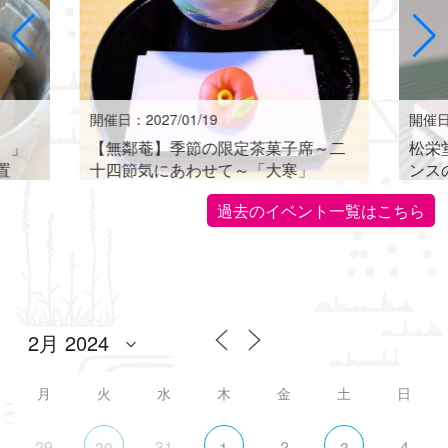
開催日：2027/01/19
開催日：
。」
【無鄰菴】季節の限定茶菓子席～二
松栄
置
十四節気にあわせて～「大寒」
ンス
世界に
過去のイベント一覧はこちら
月
火
水
木
金
土
日
29
31
2
4
30
1
3