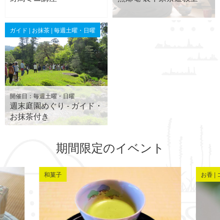
ガイド | お抹茶 | 毎週土曜・日曜
開催日：毎週土曜・日曜
週末庭園めぐり - ガイド・
お抹茶付き
期間限定のイベント
和菓子
お香 |