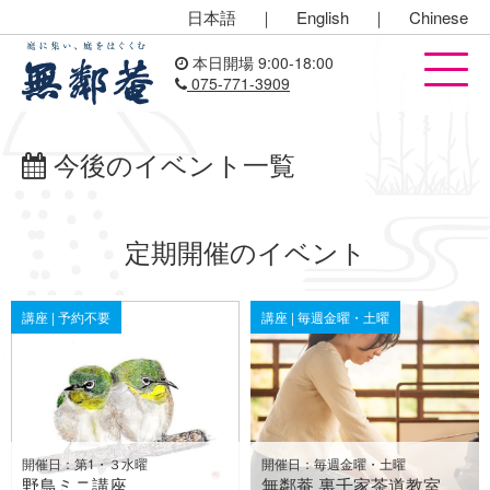
日本語
｜
English
｜
Chinese
本日開場 9:00-18:00
075-771-3909
今後のイベント一覧
定期開催のイベント
講座 | 予約不要
講座 | 毎週金曜・土曜
開催日：第1・３水曜
開催日：毎週金曜・土曜
野鳥ミニ講座
無鄰菴 裏千家茶道教室