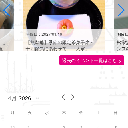
開催日：2027/01/19
開催日：
。」
【無鄰菴】季節の限定茶菓子席～二
松栄
置
十四節気にあわせて～「大寒」
ンス
世界に
過去のイベント一覧はこちら
月
火
水
木
金
土
日
30
31
1
2
3
4
5