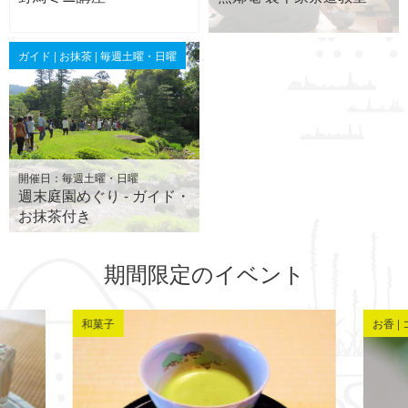
ガイド | お抹茶 | 毎週土曜・日曜
開催日：毎週土曜・日曜
週末庭園めぐり - ガイド・
お抹茶付き
期間限定のイベント
和菓子
お香 |