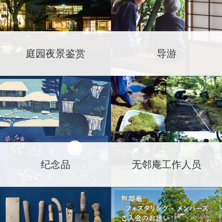
庭园夜景鉴赏
导游
纪念品
无邻庵工作人员