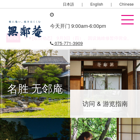
日本語
｜
English
｜
Chinese
今天开门 9:00am-6:00pm
News
▼▼[最新动态] 9月3日（四）、因设施維修暂停营业。
075-771-3909
名胜 无邻庵
访问 & 游览指南