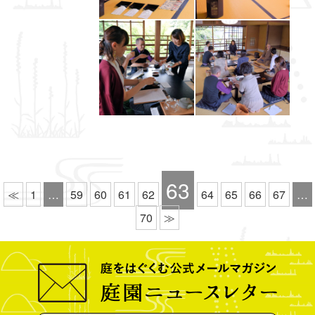
63
≪
1
…
59
60
61
62
64
65
66
67
…
70
≫