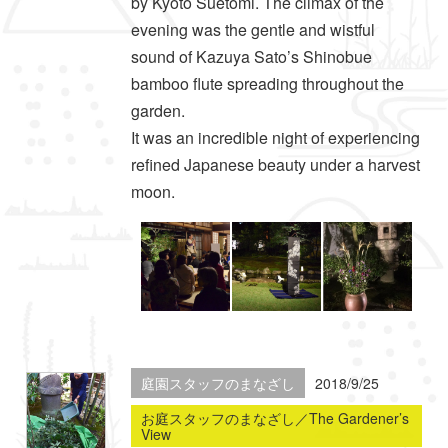
by Kyoto Suetomi. The climax of the
evening was the gentle and wistful
sound of Kazuya Sato’s Shinobue
bamboo flute spreading throughout the
garden.
It was an incredible night of experiencing
refined Japanese beauty under a harvest
moon.
庭園スタッフのまなざし
2018/9/25
お庭スタッフのまなざし／The Gardener’s
View