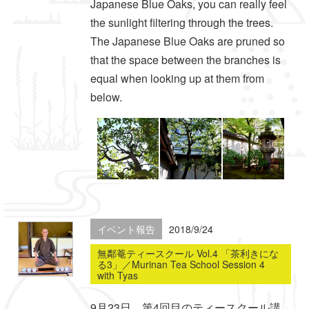
Japanese Blue Oaks, you can really feel
the sunlight filtering through the trees.
The Japanese Blue Oaks are pruned so
that the space between the branches is
equal when looking up at them from
below.
イベント報告
2018/9/24
無鄰菴ティースクール Vol.4 「茶利きにな
る3」／Murinan Tea School Session 4
with Tyas
9月23日、第4回目のティースクール講