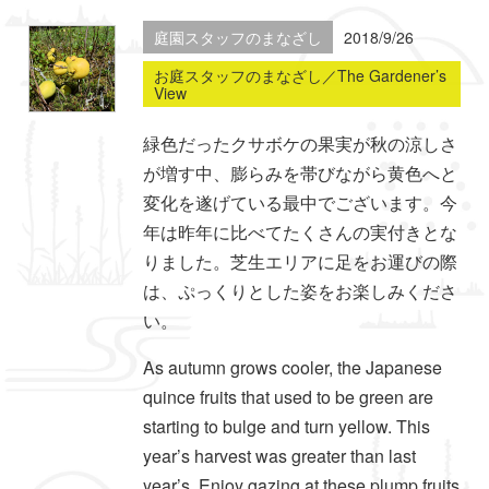
庭園スタッフのまなざし
2018/9/26
お庭スタッフのまなざし／The Gardener’s
View
緑色だったクサボケの果実が秋の涼しさ
が増す中、膨らみを帯びながら黄色へと
変化を遂げている最中でございます。今
年は昨年に比べてたくさんの実付きとな
りました。芝生エリアに足をお運びの際
は、ぷっくりとした姿をお楽しみくださ
い。
As autumn grows cooler, the Japanese
quince fruits that used to be green are
starting to bulge and turn yellow. This
year’s harvest was greater than last
year’s. Enjoy gazing at these plump fruits