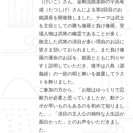
（けいこ）さん、金剛流能楽師の宇髙竜
成（たつしげ）さんによる第2回目のお
能講座を開催致しました。テーマは武士
を主役としての勝ち修羅と負け修羅。登
場人物は武将の幽霊であることが多く、
敗北した武将の演目が多い理由のお話に
皆さま頷いておられました。また負け修
羅の運命のお話を、能面とともに判りや
すく説明していただき、後半は八島（源
義経）の一節の唄と舞いを披露してラス
トを飾りました。
ご参加の方から、「お能はゆっくりで忍
耐力が必要と思っていましたが、動テン
ポが早いものもあるのを初めて知りまし
た。」「演目の主人公の独特な人生話が
面白かった」とのお声をいただきまし
た。