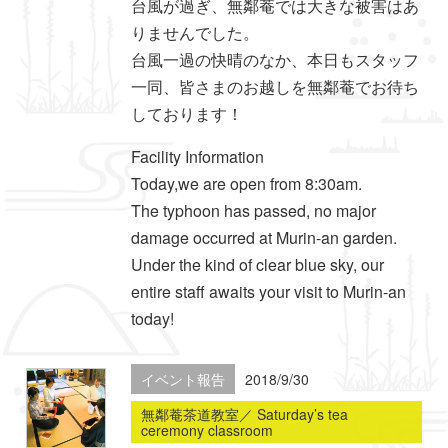
台風が過ぎ、無鄰菴では大きな被害はあ
りませんでした。
台風一過の快晴のなか、本日もスタッフ
一同、皆さまのお越しを無鄰菴でお待ち
しております！
Facility Information
Today,we are open from 8:30am.
The typhoon has passed, no major
damage occurred at Murin-an garden.
Under the kind of clear blue sky, our
entire staff awaits your visit to Murin-an
today!
イベント報告
2018/9/30
無鄰菴茶道教室／ Saturday’s tea
ceremony classroom