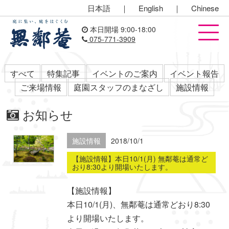
日本語
｜
English
｜
Chinese
本日開場 9:00-18:00
075-771-3909
すべて
特集記事
イベントのご案内
イベント報告
ご来場情報
庭園スタッフのまなざし
施設情報
お知らせ
施設情報
2018/10/1
【施設情報】本日10/1(月) 無鄰菴は通常ど
おり8:30より開場いたします。
【施設情報】
本日10/1(月)、無鄰菴は通常どおり8:30
より開場いたします。