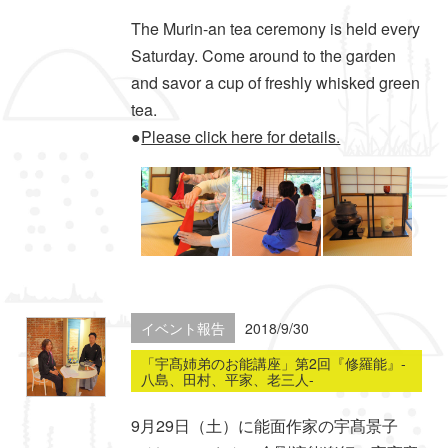
The Murin-an tea ceremony is held every
Saturday. Come around to the garden
and savor a cup of freshly whisked green
tea.
●
Please click here for details.
イベント報告
2018/9/30
「宇髙姉弟のお能講座」第2回『修羅能』-
八島、田村、平家、老三人-
9月29日（土）に能面作家の宇髙景子