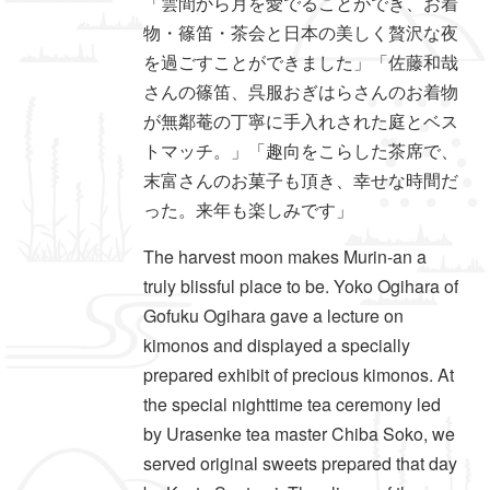
「雲間から月を愛でることができ、お着
物・篠笛・茶会と日本の美しく贅沢な夜
を過ごすことができました」「佐藤和哉
さんの篠笛、呉服おぎはらさんのお着物
が無鄰菴の丁寧に手入れされた庭とベス
トマッチ。」「趣向をこらした茶席で、
末富さんのお菓子も頂き、幸せな時間だ
った。来年も楽しみです」
The harvest moon makes Murin-an a
truly blissful place to be. Yoko Ogihara of
Gofuku Ogihara gave a lecture on
kimonos and displayed a specially
prepared exhibit of precious kimonos. At
the special nighttime tea ceremony led
by Urasenke tea master Chiba Soko, we
served original sweets prepared that day