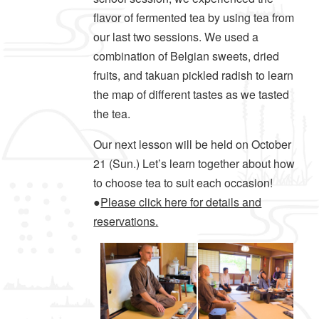
flavor of fermented tea by using tea from
our last two sessions. We used a
combination of Belgian sweets, dried
fruits, and takuan pickled radish to learn
the map of different tastes as we tasted
the tea.
Our next lesson will be held on October
21 (Sun.) Let’s learn together about how
to choose tea to suit each occasion!
●
Please click here for details and
reservations.