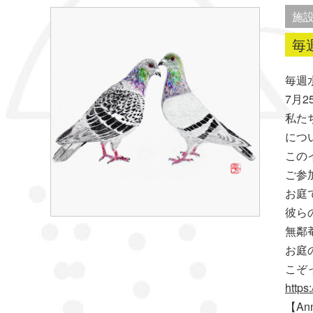
施
毎
毎週
7月
私た
につ
この
ご参
お庭
彼ら
無鄰
お庭
こぞ
https:
【Ann