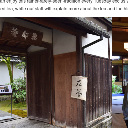
an enjoy this rather-rarely-seen-tradition every Tuesday exclusi
ed tea, while our staff will explain more about the tea and the hi