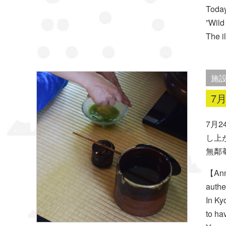
Today
”Wild
The i
施
7
7月
し上
無鄰
【Anno
authe
In Ky
to ha