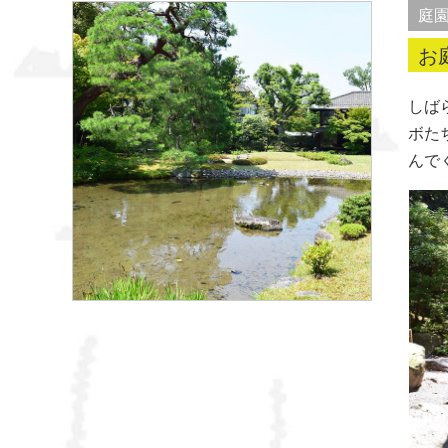
庭
お
しば
ボた
んで