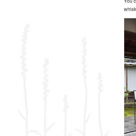
You c
whisk