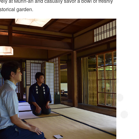
vely at Murin-an and casually savor a bowl of freshly
storical garden.