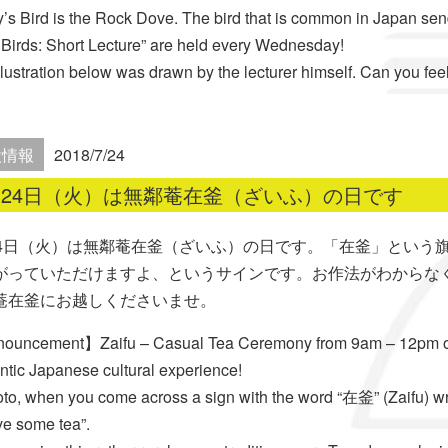
’s Bird is the Rock Dove. The bird that is common in Japan send 
 Birds: Short Lecture” are held every Wednesday!
llustration below was drawn by the lecturer himself. Can you feel 
設情報
2018/7/24
月24日（火）は無鄰菴在釜（ざいふ）の日です
24日（火）は無鄰菴在釜（ざいふ）の日です。「在釜」という
がっていただけますよ、というサインです。お作法がわからな
菴在釜にお越しくださいませ。
uncement】Zaifu – Casual Tea Ceremony from 9am – 12pm on J
ntic Japanese cultural experience!
oto, when you come across a sign with the word “在釜” (Zaifu) writt
ve some tea”.