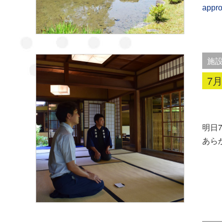
appro
施
7
明日
あら