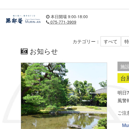
本日開場 9:00-18:00
075-771-3909
カテゴリー：
すべて
特
お知らせ
施
台
明日
風警
ご注
Murin