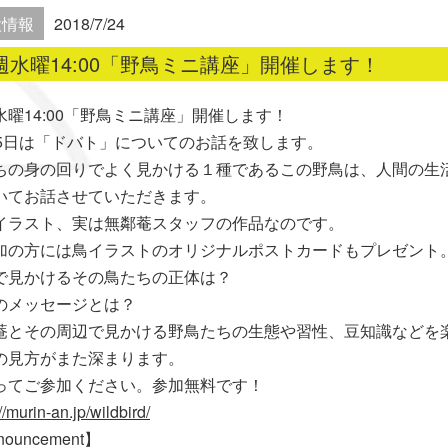
設情報
2018/7/24
週水曜14:00「野鳥ミニ講座」開催します！
水曜14:00「野鳥ミニ講座」開催します！
25日は「ドバト」についてのお話を致します。
ちの身の回りでよく見かける１種であるこの野鳥は、人間の生
いてお話させていただきます。
イラスト、実は無鄰菴スタッフの作品なのです。
加の方には鳥イラストのオリジナルポストカードもプレゼント
で見かけるその鳥たちの正体は？
のメッセージとは？
菴とその周辺で見かける野鳥たちの生態や習性、豆知識などを
の見方がまた深まります。
ってご参加ください。参加無料です！
//murin-an.jp/wildbird/
ouncement】