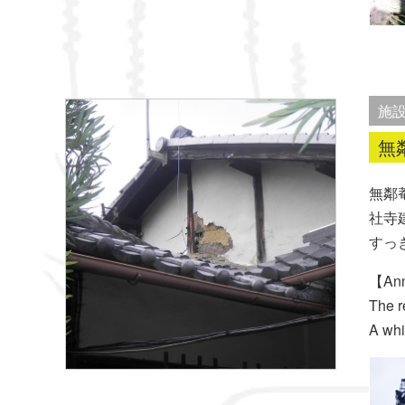
施
無
無鄰
社寺
すっ
【Ann
The r
A whi