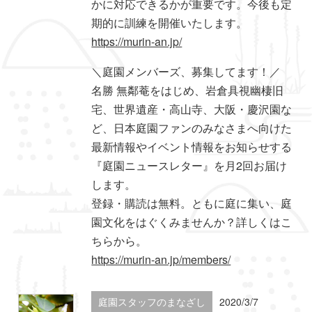
かに対応できるかが重要です。今後も定
期的に訓練を開催いたします。
https://murin-an.jp/
＼庭園メンバーズ、募集してます！／
名勝 無鄰菴をはじめ、岩倉具視幽棲旧
宅、世界遺産・高山寺、大阪・慶沢園な
ど、日本庭園ファンのみなさまへ向けた
最新情報やイベント情報をお知らせする
『庭園ニュースレター』を月2回お届け
します。
登録・購読は無料。ともに庭に集い、庭
園文化をはぐくみませんか？詳しくはこ
ちらから。
https://murin-an.jp/members/
庭園スタッフのまなざし
2020/3/7