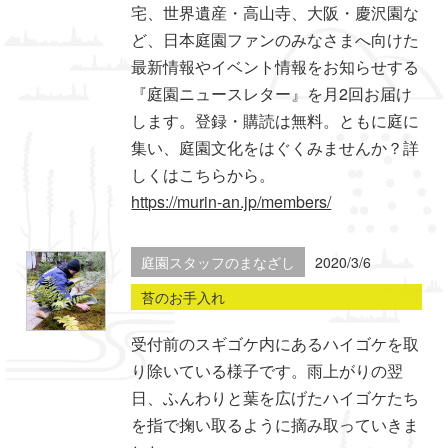
宅、世界遺産・高山寺、大阪・慶沢園な
ど、日本庭園ファンのみなさまへ向けた
最新情報やイベント情報をお知らせする
『庭園ニュースレター』を月2回お届け
します。登録・購読は無料。ともに庭に
集い、庭園文化をはぐくみませんか？詳
しくはこちらから。
https://murin-an.jp/members/
庭園スタッフのまなざし
2020/3/6
苔のお手入れ
受付前のスギゴケ内にあるハイゴケを取
り除いている様子です。雨上がりの翌
日、ふんわりと葉を広げたハイゴケたち
を指で掬い取るように摘み取っていきま