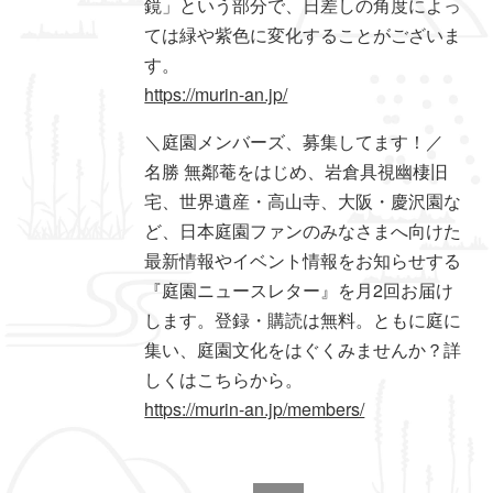
鏡」という部分で、日差しの角度によっ
ては緑や紫色に変化することがございま
す。
https://murin-an.jp/
＼庭園メンバーズ、募集してます！／
名勝 無鄰菴をはじめ、岩倉具視幽棲旧
宅、世界遺産・高山寺、大阪・慶沢園な
ど、日本庭園ファンのみなさまへ向けた
最新情報やイベント情報をお知らせする
『庭園ニュースレター』を月2回お届け
します。登録・購読は無料。ともに庭に
集い、庭園文化をはぐくみませんか？詳
しくはこちらから。
https://murin-an.jp/members/