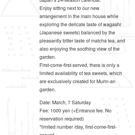
Enjoy sitting next to our new
arrangement in the main house while
exploring the delicate taste of wagashi
(Japanese sweets) balanced by the
pleasantly bitter taste of matcha tea, and
also enjoying the soothing view of the
garden.
First-come-first-served, there is only a
limited availability of tea sweets, which
are exclusively created for Murin-an
garden.
Date: March, 7 Saturday
Fee: 1000 yen (+Entrance fee. No
reservation required)
*limited number /day, first-come-first-
served