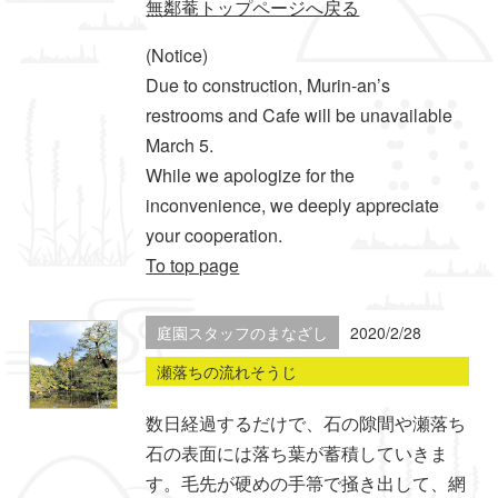
無鄰菴トップページへ戻る
(Notice)
Due to construction, Murin-an’s
restrooms and Cafe will be unavailable
March 5.
While we apologize for the
inconvenience, we deeply appreciate
your cooperation.
To top page
庭園スタッフのまなざし
2020/2/28
瀬落ちの流れそうじ
数日経過するだけで、石の隙間や瀬落ち
石の表面には落ち葉が蓄積していきま
す。毛先が硬めの手箒で掻き出して、網