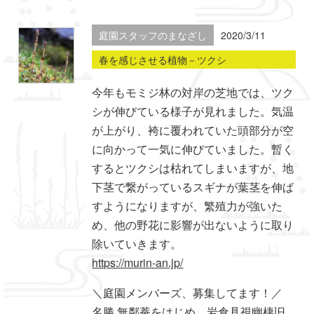
庭園スタッフのまなざし
2020/3/11
春を感じさせる植物－ツクシ
今年もモミジ林の対岸の芝地では、ツク
シが伸びている様子が見れました。気温
が上がり、袴に覆われていた頭部分が空
に向かって一気に伸びていました。暫く
するとツクシは枯れてしまいますが、地
下茎で繋がっているスギナが葉茎を伸ば
すようになりますが、繁殖力が強いた
め、他の野花に影響が出ないように取り
除いていきます。
https://murin-an.jp/
＼庭園メンバーズ、募集してます！／
名勝 無鄰菴をはじめ、岩倉具視幽棲旧