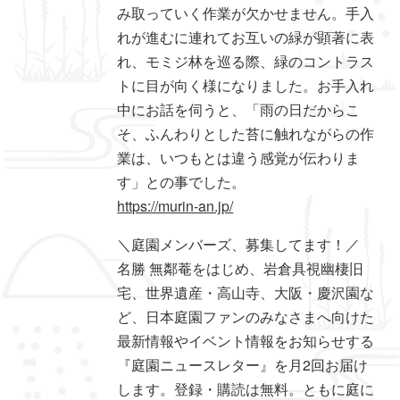
み取っていく作業が欠かせません。手入
れが進むに連れてお互いの緑が顕著に表
れ、モミジ林を巡る際、緑のコントラス
トに目が向く様になりました。お手入れ
中にお話を伺うと、「雨の日だからこ
そ、ふんわりとした苔に触れながらの作
業は、いつもとは違う感覚が伝わりま
す」との事でした。
https://murin-an.jp/
＼庭園メンバーズ、募集してます！／
名勝 無鄰菴をはじめ、岩倉具視幽棲旧
宅、世界遺産・高山寺、大阪・慶沢園な
ど、日本庭園ファンのみなさまへ向けた
最新情報やイベント情報をお知らせする
『庭園ニュースレター』を月2回お届け
します。登録・購読は無料。ともに庭に