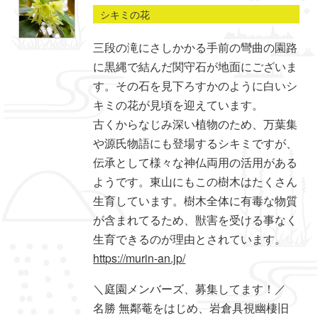
シキミの花
三段の滝にさしかかる手前の彎曲の園路
に黒縄で結んだ関守石が地面にございま
す。その石を見下ろすかのように白いシ
キミの花が見頃を迎えています。
古くからなじみ深い植物のため、万葉集
や源氏物語にも登場するシキミですが、
伝承として様々な神仏両用の活用がある
ようです。東山にもこの樹木はたくさん
生育しています。樹木全体に有毒な物質
が含まれてるため、獣害を受ける事なく
生育できるのが理由とされています。
https://murin-an.jp/
＼庭園メンバーズ、募集してます！／
名勝 無鄰菴をはじめ、岩倉具視幽棲旧