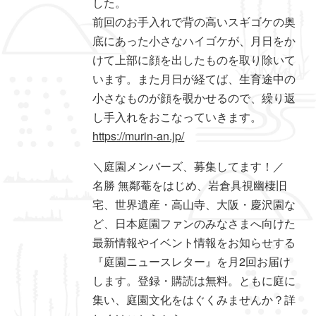
した。
前回のお手入れで背の高いスギゴケの奥
底にあった小さなハイゴケが、月日をか
けて上部に顔を出したものを取り除いて
います。また月日が経てば、生育途中の
小さなものが顔を覗かせるので、繰り返
し手入れをおこなっていきます。
https://murin-an.jp/
＼庭園メンバーズ、募集してます！／
名勝 無鄰菴をはじめ、岩倉具視幽棲旧
宅、世界遺産・高山寺、大阪・慶沢園な
ど、日本庭園ファンのみなさまへ向けた
最新情報やイベント情報をお知らせする
『庭園ニュースレター』を月2回お届け
します。登録・購読は無料。ともに庭に
集い、庭園文化をはぐくみませんか？詳