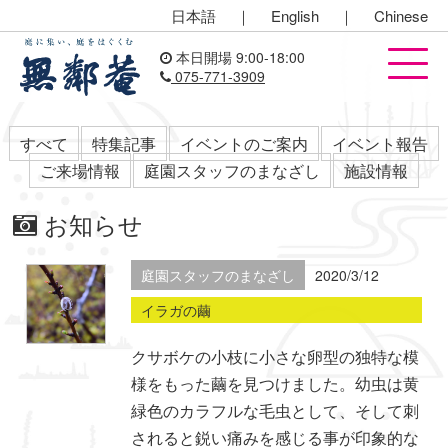
日本語
｜
English
｜
Chinese
本日開場 9:00-18:00
075-771-3909
すべて
特集記事
イベントのご案内
イベント報告
ご来場情報
庭園スタッフのまなざし
施設情報
お知らせ
庭園スタッフのまなざし
2020/3/12
イラガの繭
クサボケの小枝に小さな卵型の独特な模
様をもった繭を見つけました。幼虫は黄
緑色のカラフルな毛虫として、そして刺
されると鋭い痛みを感じる事が印象的な