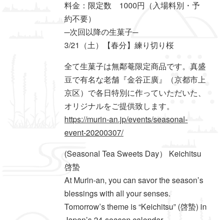
料金：限定数 1000円（入場料別・予
約不要）
─次回以降の生菓子─
3/21（土）【春分】練り切り桜
全て生菓子は無鄰菴限定商品です。真盛
豆で有名な老舗『金谷正廣』（京都市上
京区）で各日特別に作っていただいた、
オリジナルをご提供致します。
https://murin-an.jp/events/seasonal-
event-20200307/
(Seasonal Tea Sweets Day） Keichitsu
啓蟄
At Murin-an, you can savor the season’s
blessings with all your senses.
Tomorrow’s theme is “Keichitsu” (啓蟄) in
Japan’s 24-season calendar.