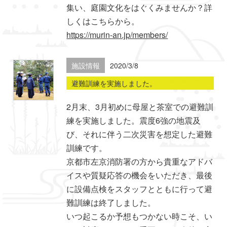
集い、庭園文化をはぐくみませんか？詳
しくはこちらから。
https://murin-an.jp/members/
施設情報
2020/3/8
避難訓練を実施しました。
2月末、3月初めに母屋と茶室での避難訓
練を実施しました。震度6強の地震及
び、それに伴う二次災害を想定した避難
訓練です。
京都市左京消防署の方から貴重なアドバ
イスや質疑応答の機会をいただき、最後
に設備点検をスタッフとともに行って避
難訓練は終了しました。
いつ起こるか予想もつかない時こそ、い