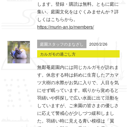
します。登録・購読は無料。ともに庭に
集い、庭園文化をはぐくみませんか？詳
しくはこちらから。
https://murin-an.jp/members/
庭園スタッフのまなざし
2020/2/26
カルガモの過ごし方
無鄰菴庭園内には同じカルガモが訪れま
す。休息する時は斜めに生育したアカマ
ツ大樹の水際がお気に入りで、人目を気
にせず眠っています。眠りから覚めると
羽繕いや餌探しで広い水面に出て活動を
していますが、ご来園の皆さまの優しさ
に応えて警戒心が少しづつ緩和しまし
た。羽繕い時に見える青い模様は「翼