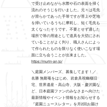
で受け止めながら水際や石の表面を掃く
流れのそうじを行いました。元々は毛先
が滑らかであった手箒ですが苔上や芝地
を掃いているうちに摩耗し、短く毛先も
太くなったそうです。不要とせず適した
場所で箒の用途として道具を大切にされ
ていることがよく判り、職人さんによっ
て作られたものを限りなく使いこなす場
面に立ち会うことが出来ました。
https://murin-an.jp/
＼庭園メンバーズ、募集してます！／
名勝 無鄰菴をはじめ、岩倉具視幽棲旧
宅、世界遺産・高山寺、大阪・慶沢園な
ど、日本庭園ファンのみなさまへ向けた
最新情報やイベント情報をお知らせする
『庭園ニュースレター』を月2回お届け