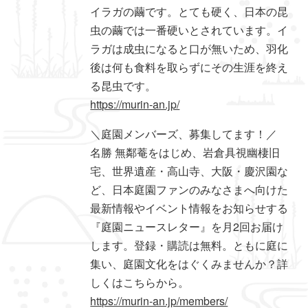
イラガの繭です。とても硬く、日本の昆
虫の繭では一番硬いとされています。イ
ラガは成虫になると口が無いため、羽化
後は何も食料を取らずにその生涯を終え
る昆虫です。
https://murin-an.jp/
＼庭園メンバーズ、募集してます！／
名勝 無鄰菴をはじめ、岩倉具視幽棲旧
宅、世界遺産・高山寺、大阪・慶沢園な
ど、日本庭園ファンのみなさまへ向けた
最新情報やイベント情報をお知らせする
『庭園ニュースレター』を月2回お届け
します。登録・購読は無料。ともに庭に
集い、庭園文化をはぐくみませんか？詳
しくはこちらから。
https://murin-an.jp/members/