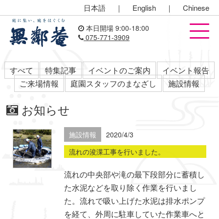
日本語
｜
English
｜
Chinese
本日開場 9:00-18:00
075-771-3909
すべて
特集記事
イベントのご案内
イベント報告
ご来場情報
庭園スタッフのまなざし
施設情報
お知らせ
施設情報
2020/4/3
流れの浚渫工事を行いました。
流れの中央部や滝の最下段部分に蓄積し
た水泥などを取り除く作業を行いまし
た。流れで吸い上げた水泥は排水ポンプ
を経て、外周に駐車していた作業車へと