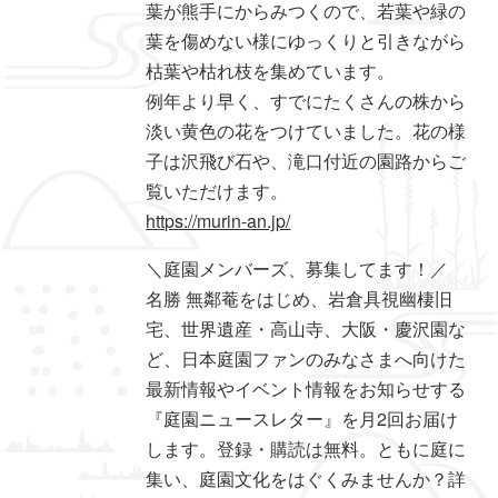
葉が熊手にからみつくので、若葉や緑の
葉を傷めない様にゆっくりと引きながら
枯葉や枯れ枝を集めています。
例年より早く、すでにたくさんの株から
淡い黄色の花をつけていました。花の様
子は沢飛び石や、滝口付近の園路からご
覧いただけます。
https://murin-an.jp/
＼庭園メンバーズ、募集してます！／
名勝 無鄰菴をはじめ、岩倉具視幽棲旧
宅、世界遺産・高山寺、大阪・慶沢園な
ど、日本庭園ファンのみなさまへ向けた
最新情報やイベント情報をお知らせする
『庭園ニュースレター』を月2回お届け
します。登録・購読は無料。ともに庭に
集い、庭園文化をはぐくみませんか？詳