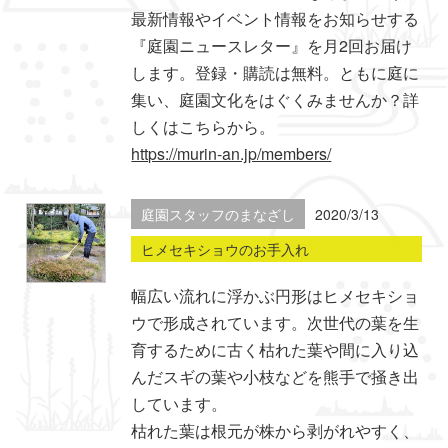
最新情報やイベント情報をお知らせする
『庭園ニュースレター』を月2回お届け
します。登録・購読は無料。ともに庭に
集い、庭園文化をはぐくみませんか？詳
しくはこちらから。
https://murin-an.jp/members/
庭園スタッフのまなざし
2020/3/13
ヒメセキショウのお手入れ
幅広い流れに浮かぶ円形はヒメセキショ
ウで形成されています。次世代の葉を生
育するために古く枯れた葉や間に入り込
んだスギの葉や小枝などを熊手で掻き出
しています。
枯れた葉は根元が株から剥がれやすく、