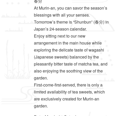
春分
At Murin-an, you can savor the season’s
blessings with all your senses.
Tomorrow’s theme is “Shunbun” (春分) in
Japan’s 24-season calendar.
Enjoy sitting next to our new
arrangement in the main house while
exploring the delicate taste of wagashi
(Japanese sweets) balanced by the
pleasantly bitter taste of matcha tea, and
also enjoying the soothing view of the
garden.
First-come-first-served, there is only a
limited availability of tea sweets, which
are exclusively created for Murin-an
garden.