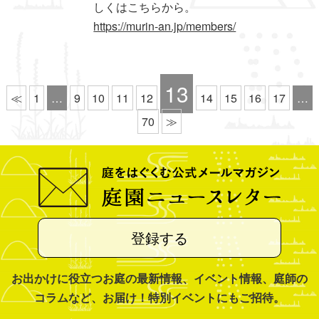
しくはこちらから。
https://murin-an.jp/members/
13
≪
1
…
9
10
11
12
14
15
16
17
…
70
≫
登録する
お出かけに役立つお庭の最新情報、イベント情報、庭師の
コラムなど、お届け！特別イベントにもご招待。