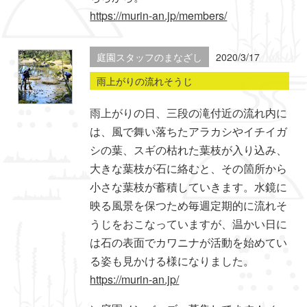
https://murin-an.jp/members/
庭園スタッフのまなざし
2020/3/17
雨上がりの流れそうじ
雨上がりの日、三段の滝付近の流れ内に
は、風で舞い落ちたアラカシやイチイガ
シの葉、スギの枯れた葉枝が入り込み、
大きな葉枝が石に絡むと、その箇所から
小さな葉枝が蓄積していきます。水鏡に
映る風景を保つため毎週定期的に流れそ
うじをおこなっていますが、温かい日に
は石の表面でカワニナが活動を始めてい
る姿も見かける様になりました。
https://murin-an.jp/