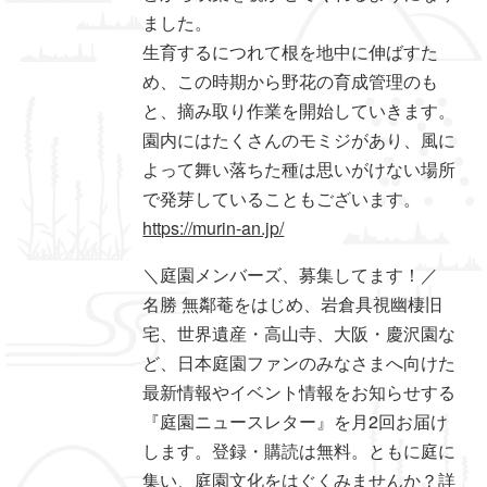
ました。
生育するにつれて根を地中に伸ばすた
め、この時期から野花の育成管理のも
と、摘み取り作業を開始していきます。
園内にはたくさんのモミジがあり、風に
よって舞い落ちた種は思いがけない場所
で発芽していることもございます。
https://murin-an.jp/
＼庭園メンバーズ、募集してます！／
名勝 無鄰菴をはじめ、岩倉具視幽棲旧
宅、世界遺産・高山寺、大阪・慶沢園な
ど、日本庭園ファンのみなさまへ向けた
最新情報やイベント情報をお知らせする
『庭園ニュースレター』を月2回お届け
します。登録・購読は無料。ともに庭に
集い、庭園文化をはぐくみませんか？詳