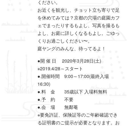
ください。
お近くを観光し、チョット立ち寄りで足
を休めてみては？京都の穴場の庭園カフ
ェでまったりするもよし、写真を撮るも
よし、お庭に詳しくなるもよし。ごゆっ
くりお過ごしください〜。
庭ヤングのみんな、待ってるよ！
●開 催 日 2020年3月28日(土)
※2019.4/28～スタート
●.開催時間 9:00～17:00(最終入場
16:30)
●.料 金 35歳以下 入場料無料
●.予 約 不要
●.会 場 無鄰菴
※要免許証、保険証等のご年齢確認でき
る証明書のご提示が必要となります。お