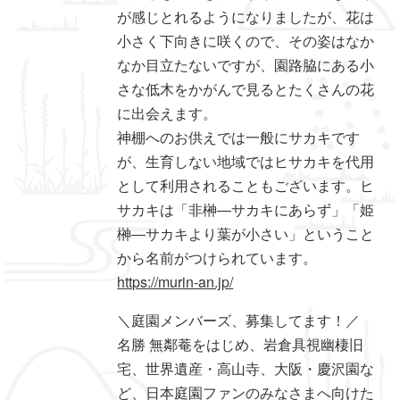
が感じとれるようになりましたが、花は
小さく下向きに咲くので、その姿はなか
なか目立たないですが、園路脇にある小
さな低木をかがんで見るとたくさんの花
に出会えます。
神棚へのお供えでは一般にサカキです
が、生育しない地域ではヒサカキを代用
として利用されることもございます。ヒ
サカキは「非榊―サカキにあらず」「姫
榊―サカキより葉が小さい」ということ
から名前がつけられています。
https://murin-an.jp/
＼庭園メンバーズ、募集してます！／
名勝 無鄰菴をはじめ、岩倉具視幽棲旧
宅、世界遺産・高山寺、大阪・慶沢園な
ど、日本庭園ファンのみなさまへ向けた