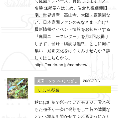
＼庭園メンバーズ、募集してます！／
名勝 無鄰菴をはじめ、岩倉具視幽棲旧
宅、世界遺産・高山寺、大阪・慶沢園な
ど、日本庭園ファンのみなさまへ向けた
最新情報やイベント情報をお知らせする
『庭園ニュースレター』を月2回お届け
します。登録・購読は無料。ともに庭に
集い、庭園文化をはぐくみませんか？詳
しくはこちらから。
https://murin-an.jp/members/
庭園スタッフのまなざし
2020/3/16
モミジの双葉
秋には紅葉で彩っていたモミジ。零れ落
ちた種子が一斉に発芽をして苔の隙間な
どから双葉を覗かせてくれるようになり