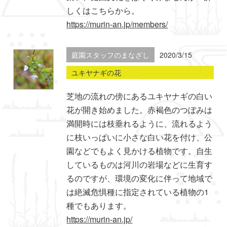
しくはこちらから。
https://murin-an.jp/members/
庭園スタッフのまなざし
2020/3/15
ユキヤナギの花
芝地の流れの傍にあるユキヤナギの白い
花が開き始めました。赤褐色のつぼみは
満開時には枝垂れるように、流れるよう
に枝いっぱいに小さな白い花を付け、公
園などでもよく見かける植物です。自生
しているものは河川の岩場などに生育す
るのですが、環境の変化に伴って地域で
は絶滅危惧種に指定されている植物の1
種でもあります。
https://murin-an.jp/