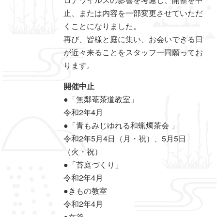
止、または内容を一部変更させていただ
くことになりました。
再び、皆様と庭に集い、お会いできる日
が近々来ることをスタッフ一同願ってお
ります。
開催中止
●「無鄰菴茶道教室」
令和2年4月
●「青もみじゆれる和蝋燭茶会 」
令和2年5月4日（月・祝）、5月5日
（火・祝）
●「苔庭づくり」
令和2年4月
●きもの教室
令和2年4月
●在釜