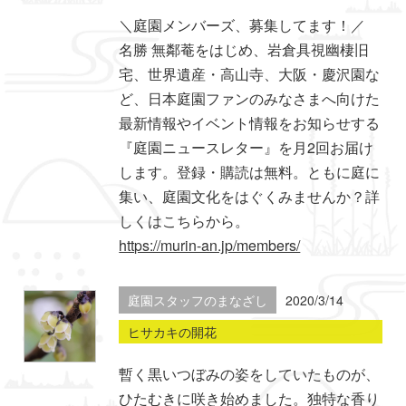
＼庭園メンバーズ、募集してます！／
名勝 無鄰菴をはじめ、岩倉具視幽棲旧
宅、世界遺産・高山寺、大阪・慶沢園な
ど、日本庭園ファンのみなさまへ向けた
最新情報やイベント情報をお知らせする
『庭園ニュースレター』を月2回お届け
します。登録・購読は無料。ともに庭に
集い、庭園文化をはぐくみませんか？詳
しくはこちらから。
https://murin-an.jp/members/
庭園スタッフのまなざし
2020/3/14
ヒサカキの開花
暫く黒いつぼみの姿をしていたものが、
ひたむきに咲き始めました。独特な香り