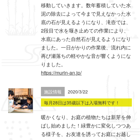
移動していきます。数年蓄積していた水
泥の除去によって今まで見えなかった水
底の石が見えるようになり、滝壺では、
2段目で水を堰き止めての作業により、
水底にあった自然石が見えるようになり
ました。一日がかりの作業後、流れ内に
再び瀬落ちの軽やかな音が響くようにな
りました。
https://murin-an.jp/
施設情報
2020/3/22
毎月28日は35歳以下は入場無料です！
暖かくなり、お庭の植物たちは新芽を伸
ばし始めました！緑豊かに変化しつつあ
る様子を、お友達を誘ってお庭にお越し