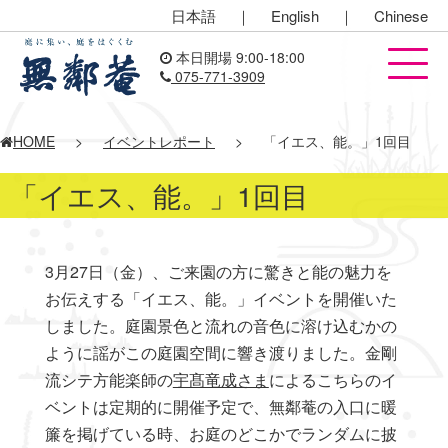
日本語
｜
English
｜
Chinese
本日開場 9:00-18:00
075-771-3909
HOME
>
イベントレポート
>
「イエス、能。」1回目
「イエス、能。」1回目
3月27日（金）、ご来園の方に驚きと能の魅力を
お伝えする「イエス、能。」イベントを開催いた
しました。庭園景色と流れの音色に溶け込むかの
ように謡がこの庭園空間に響き渡りました。金剛
流シテ方能楽師の
宇髙竜成さま
によるこちらのイ
ベントは定期的に開催予定で、無鄰菴の入口に暖
簾を掲げている時、お庭のどこかでランダムに披