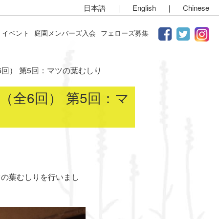
日本語
｜
English
｜
Chinese
イベント
庭園メンバーズ入会
フェローズ募集
回） 第5回：マツの葉むしり
全6回） 第5回：マ
ツの葉むしりを行いまし