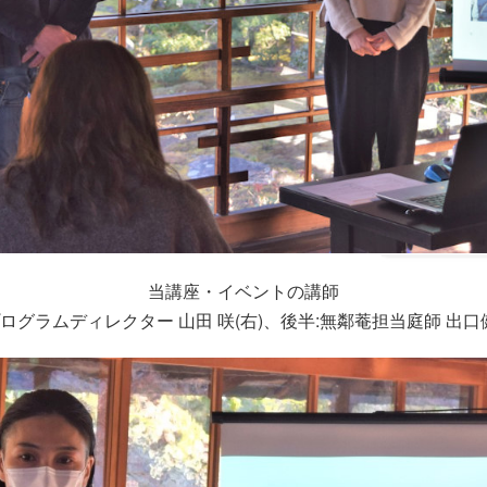
当講座・イベントの講師
プログラムディレクター 山田 咲(右)、後半:無鄰菴担当庭師 出口健