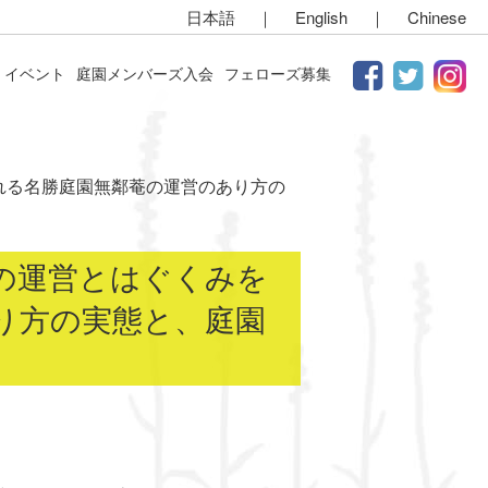
日本語
｜
English
｜
Chinese
イベント
庭園メンバーズ入会
フェローズ募集
される名勝庭園無鄰菴の運営のあり方の
の運営とはぐくみを
り方の実態と、庭園