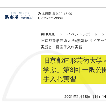
本日開場 9:00-18:00
075-771-3909
HOME
>
イベントレポート
>
旧京都造形芸術大学×無鄰菴 タイア
実態と、庭園手入れ実習
旧京都造形芸術大学
学ぶ」第3回 一般
手入れ実習
2021年1月18日（月）14:0