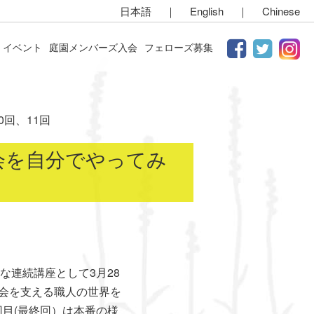
日本語
｜
English
｜
Chinese
イベント
庭園メンバーズ入会
フェローズ募集
回、11回
会を自分でやってみ
連続講座として3月28
茶会を支える職人の世界を
回目(最終回）は本番の様