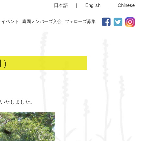
日本語
｜
English
｜
Chinese
イベント
庭園メンバーズ入会
フェローズ募集
月）
いたしました。