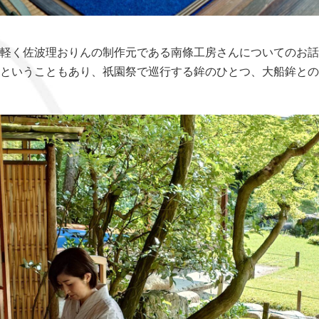
軽く佐波理おりんの制作元である南條工房さんについてのお話
ということもあり、祇園祭で巡行する鉾のひとつ、大船鉾との