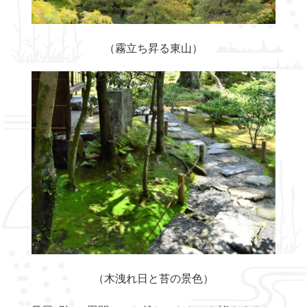
（霧立ち昇る東山）
（木洩れ日と苔の景色）