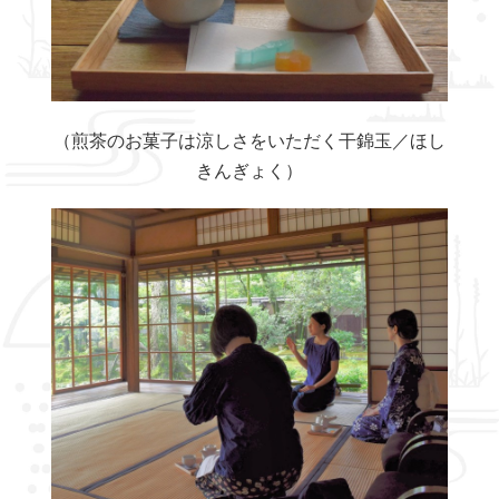
（煎茶のお菓子は涼しさをいただく干錦玉／ほし
きんぎょく）