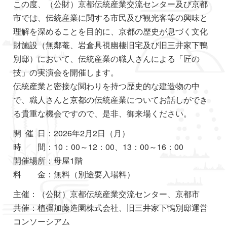
この度、（公財）京都伝統産業交流センター及び京都
市では、伝統産業に関する市民及び観光客等の興味と
理解を深めることを目的に、京都の歴史が息づく文化
財施設（無鄰菴、岩倉具視幽棲旧宅及び旧三井家下鴨
別邸）において、伝統産業の職人さんによる「匠の
技」の実演会を開催します。
伝統産業と密接な関わりを持つ歴史的な建造物の中
で、職人さんと京都の伝統産業についてお話しができ
る貴重な機会ですので、是非、御来場ください。
開 催 日：2026年2月2日（月）
時 間：10：00～12：00、13：00～16：00
開催場所：母屋1階
料 金：無料（別途要入場料）
主催：（公財）京都伝統産業交流センター、京都市
共催：植彌加藤造園株式会社、旧三井家下鴨別邸運営
コンソーシアム