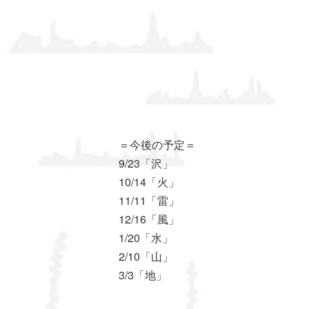
＝今後の予定＝
9/23「沢」
10/14「火」
11/11「雷」
12/16「風」
1/20「水」
2/10「山」
3/3「地」