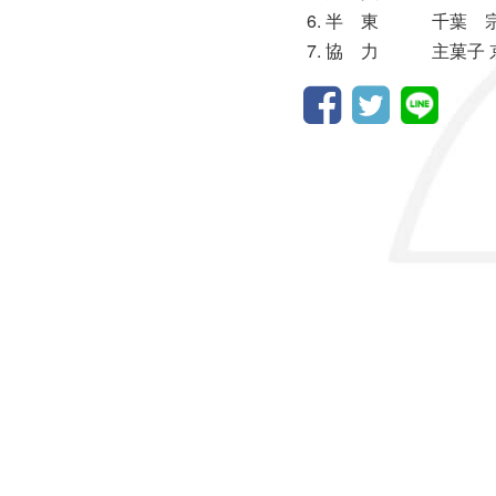
半 東 千葉 
協 力 主菓子 京