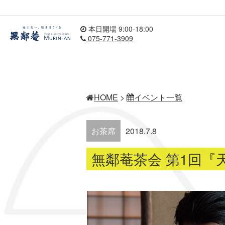
本日開場 9:00-18:00
075-771-3909
HOME
>
イベント一覧
お茶席
2018.7.8
無鄰菴茶会 第1回『