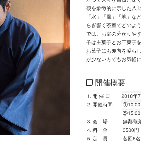
観を象徴的に示した八
「水」「風」「地」な
らぎ響く茶室でどのよう
では、お庭の分かりや
子は主菓子とお干菓子
お菓子にも趣向を凝ら
が少ない方でもお気軽
開催概要
開 催 日 2018年7
開催時間 ①10:00〜②
⑤15:00
会 場 無鄰菴
料 金 3500円
定 員 各回6名