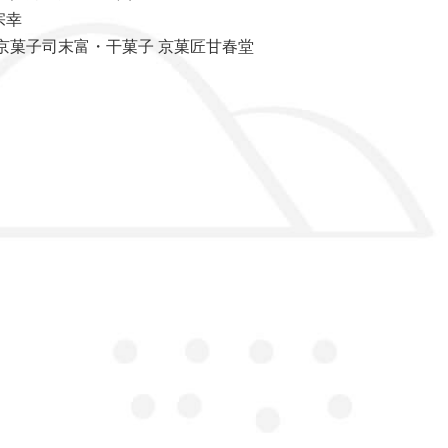
宗幸
菓子司末富・干菓子 京菓匠甘春堂