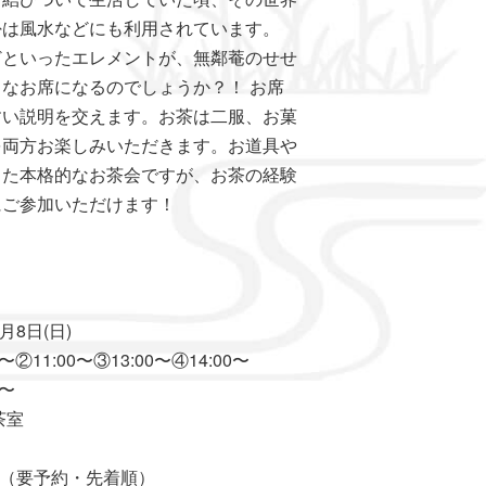
卦は風水などにも利用されています。
どといったエレメントが、無鄰菴のせせ
なお席になるのでしょうか？！ お席
すい説明を交えます。お茶は二服、お菓
を両方お楽しみいただきます。お道具や
した本格的なお茶会ですが、お茶の経験
にご参加いただけます！
⽉8⽇(日)
11:00〜③13:00〜④14:00〜
〜
茶室
（要予約・先着順）