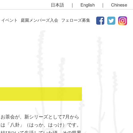
日本語
｜
English
｜
Chinese
イベント
庭園メンバーズ入会
フェローズ募集
お茶会が、新シリーズとして7月から
マは「八卦」（はっか、はっけ）です。
く結びついて生活していた頃、その世界