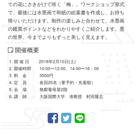
ての花にさきがけて咲く「梅」。ワークショップ形式
で、最後には水墨画で和紙の絵葉書を作成し、お持ち
帰りいただけます。制作の楽しみと合わせて、水墨画
の鑑賞ポイントなどをわかりやすくご紹介します。墨
の世界、今までよりもずっと美しく見えます。
開催概要
開 催 日 2018年2⽉10⽇(⼟)
開催時間 10:00〜12:00、14:00〜16：00
料 金 3500円
定 員 各回20名（要予約・先着順）
会 場 無鄰菴母屋2階
講 師 大阪国際大学 准教授 村田隆志