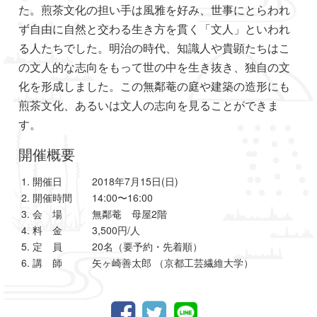
た。煎茶文化の担い手は風雅を好み、世事にとらわれ
ず自由に自然と交わる生き方を貫く「文人」といわれ
る人たちでした。明治の時代、知識人や貴顕たちはこ
の文人的な志向をもって世の中を生き抜き、独自の文
化を形成しました。この無鄰菴の庭や建築の造形にも
煎茶文化、あるいは文人の志向を見ることができま
す。
開催概要
開催日 2018年7月15日(日)
開催時間 14:00〜16:00
会 場 無鄰菴 母屋2階
料 金 3,500円/人
定 員 20名（要予約・先着順）
講 師 矢ヶ崎善太郎 （京都工芸繊維大学）