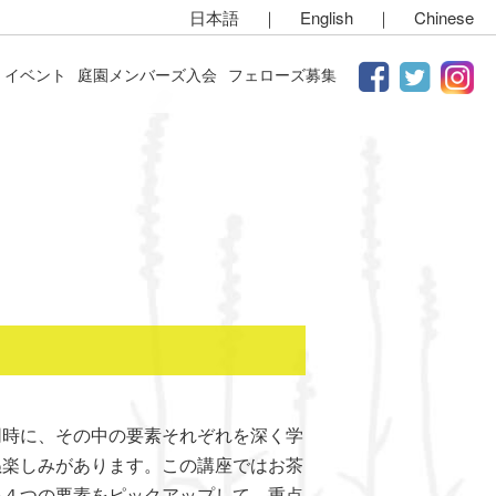
日本語
｜
English
｜
Chinese
イベント
庭園メンバーズ入会
フェローズ募集
同時に、その中の要素それぞれを深く学
ぬ楽しみがあります。この講座ではお茶
い４つの要素をピックアップして、重点