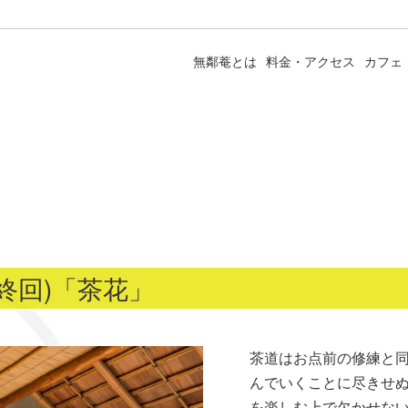
無鄰菴とは
料金・アクセス
カフェ
終回)「茶花」
茶道はお点前の修練と
んでいくことに尽きせ
を楽しむ上で欠かせな