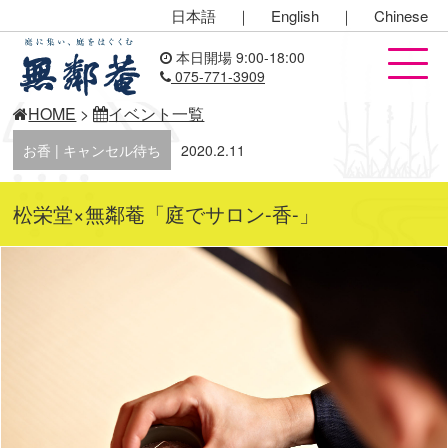
日本語
｜
English
｜
Chinese
本日開場 9:00-18:00
075-771-3909
HOME
>
イベント一覧
お香 | キャンセル待ち
2020.2.11
松栄堂×無鄰菴「庭でサロン-香-」