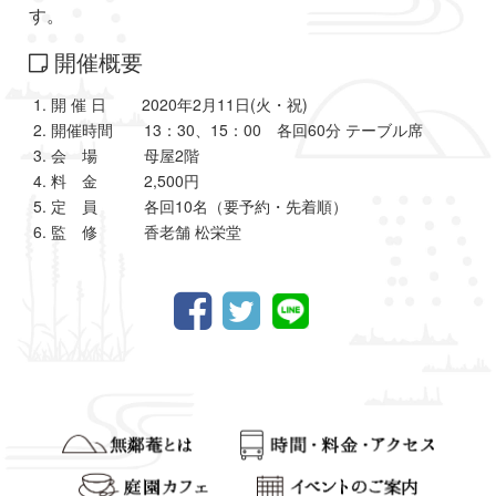
す。
開催概要
開 催 日 2020年2⽉11⽇(火・祝)
開催時間 13：30、15：00 各回60分 テーブル席
会 場 母屋2階
料 金 2,500円
定 員 各回10名（要予約・先着順）
監 修 香老舗 松栄堂