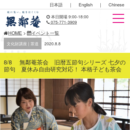
日本語
｜
English
｜
Chinese
本日開場 9:00-18:00
075-771-3909
HOME
>
イベント一覧
文化財講座 | 茶道
2020.8.8
8/8 無鄰菴茶会 旧暦五節句シリーズ 七夕の
節句 夏休み自由研究対応！ 本格子ども茶会