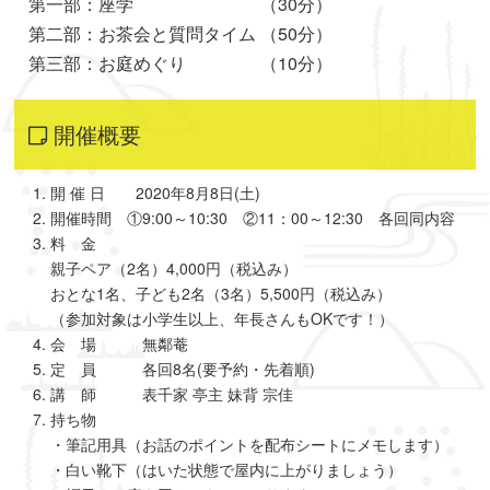
第一部：座学 （30分）
第二部：お茶会と質問タイム （50分）
第三部：お庭めぐり （10分）
開催概要
開 催 日 2020年8月8日(土)
開催時間 ①9:00～10:30 ②11：00～12:30 各回同内容
料 金
親子ペア（2名）4,000円（税込み）
おとな1名、子ども2名（3名）5,500円（税込み）
（参加対象は小学生以上、年長さんもOKです！）
会 場 無鄰菴
定 員 各回8名(要予約・先着順)
講 師 表千家 亭主 妹背 宗佳
持ち物
・筆記用具（お話のポイントを配布シートにメモします）
・白い靴下（はいた状態で屋内に上がりましょう）