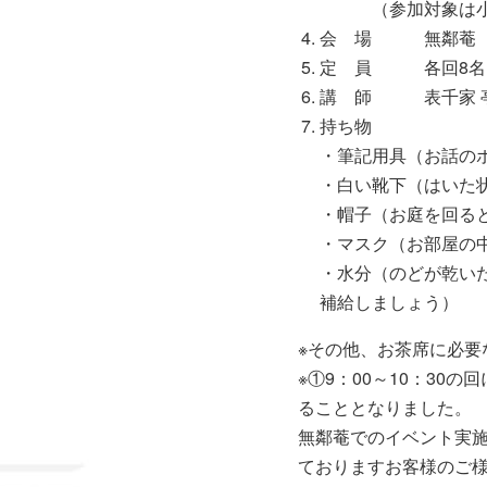
（参加対象は小学
会 場 無鄰菴
定 員 各回8名(
講 師 表千家 亭
持ち物
・筆記用具（お話の
・白い靴下（はいた
・帽子（お庭を回る
・マスク（お部屋の
・水分（のどが乾い
補給しましょう）
※その他、お茶席に必要
※①9：00～10：30
ることとなりました。
無鄰菴でのイベント実
ておりますお客様のご