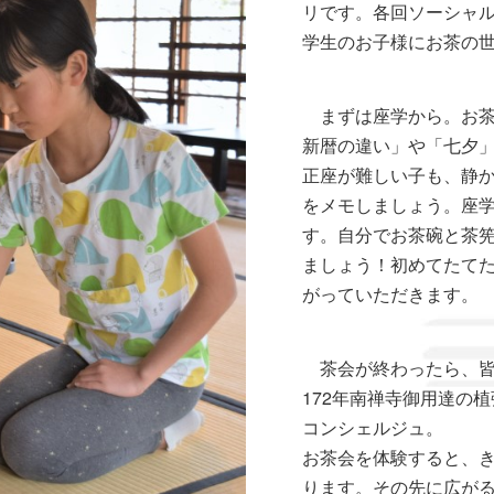
リです。各回ソーシャ
学生のお子様にお茶の
まずは座学から。お茶
新暦の違い」や「七夕
正座が難しい子も、静
をメモしましょう。座
す。自分でお茶碗と茶
ましょう！初めてたて
がっていただきます。
茶会が終わったら、皆
172年南禅寺御用達の
コンシェルジュ。
お茶会を体験すると、
ります。その先に広が