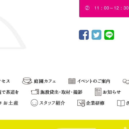
② 11：00～12：