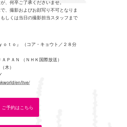
すが、何卒ご了承くださいませ。
様で、撮影およびお顔写り不可となりま
口もしくは当日の撮影担当スタッフまで
。
Ｋｙｏｔｏ』 （コア・キョウト／２８分
ＪＡＰＡＮ （ＮＨＫ国際放送）
日（木）
ング
hkworld/en/live/
0 ご予約はこちら