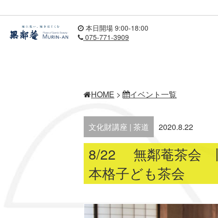
本日開場 9:00-18:00
075-771-3909
HOME
>
イベント一覧
文化財講座 | 茶道
2020.8.22
8/22 無鄰菴茶会
本格子ども茶会