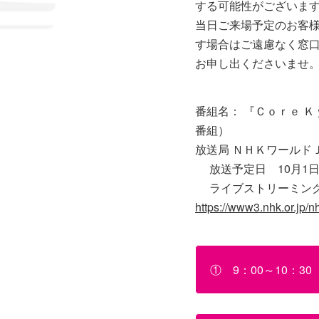
する可能性がございま
当日ご来場予定のお客
す場合はご遠慮なく窓
お申し出くださいませ
番組名： 『Ｃｏｒｅ 
番組）
放送局 ＮＨＫワールド
放送予定日 10月1
ライブストリーミ
https://www3.nhk.or.jp/n
① 9：00～10：3