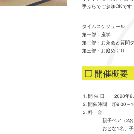
手ぶらでご参加OKです
タイムスケジュール
第一部：座学 
第二部：お茶会と質問タ
第三部：お庭めぐり
開催概要
開 催 日 2020年8月
開催時間 ①9:00～1
料 金
親子ペア（2名）4
おとな1名、子ども