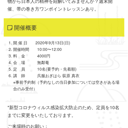
物から日本人の精神を紐解いてみませんか？週末開
催、帯の巻き方ワンポイントレッスンあり。
開催概要
開 催 日 2020年9月13日(日)
開催時間 10:00〜12:00
料 金 4000円
会 場 無鄰菴
定 員 10名(要予約・先着順)
講 師 呉服おぎはら 荻原 真衣
※事前予約制（予約なしの当日参加については空きがある場
合のみ受付）
*新型コロナウィルス感染拡大防止のため、定員を10名
までに変更をいたしております。
ご来場時のお願い：