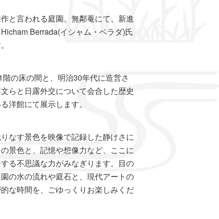
傑作と言われる庭園、無鄰菴にて、新進
ham Berrada(イシャム・ベラダ)氏
す。
屋1階の床の間と、明治30年代に造営さ
博文らと日露外交について会合した歴史
いる洋館にて展示します。
織りなす景色を映像で記録した静けさに
ての景色と、記憶や想像力など、ここに
発する不思議な力がみなぎります。目の
庭園の水の流れや庭石と、現代アートの
層的な時間を、ごゆっくりお楽しみくだ