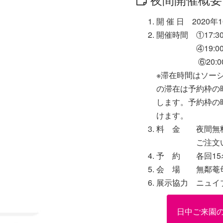
開 催 日 2020
開催時間 ①17:30～
④19:00～ 
⑥20:00～ 
※滞在時間はソー
の滞在は予約枠の
します。予約枠の
けます。
料 金 夜間無料
ご注文いた
予 約 各回15
会 場 無鄰菴母
展示協力 ニュイブラン
日中ご来園