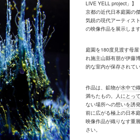
LIVE YELL project」】
京都の近代日本庭園の
気鋭の現代アーティストHic
の映像作品を展示しま
庭園を180度見渡す母
れ施主山縣有朋が伊藤
的な室内が保存されて
作品は、鉱物が水中で
満ちたもの。人にとっ
ない場所への想いを誘
前に広がる極上の日本
映像作品が織りなす重
さい。