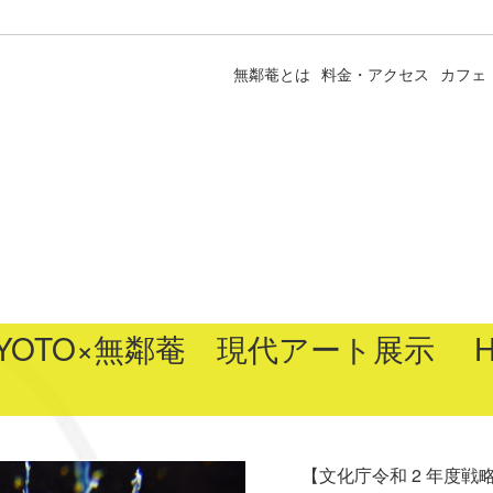
無鄰菴とは
料金・アクセス
カフェ
TO×無鄰菴 現代アート展示 Hicha
」
【文化庁令和 2 年度戦