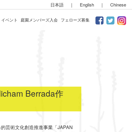
日本語
｜
English
｜
Chinese
イベント
庭園メンバーズ入会
フェローズ募集
m Berrada作
略的芸術文化創造推進事業「JAPAN