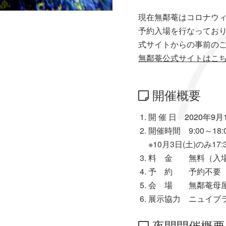
現在無鄰菴はコロナウ
予約入場を行なってお
式サイトからの事前の
無鄰菴公式サイトはこ
開催概要
開 催 日 2020年9
開催時間 9:00～18:00 
※10月3日(土)のみ17
料 金 無料（入
予 約 予約不要（
会 場 無鄰菴母屋
展示協力 ニュイブランシュ
夜間開催概要