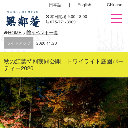
日本語
｜
English
｜
Chinese
本日開場 9:00-18:00
075-771-3909
HOME
>
イベント一覧
ライトアップ
2020.11.20
秋の紅葉特別夜間公開 トワイライト庭園パー
ティー2020