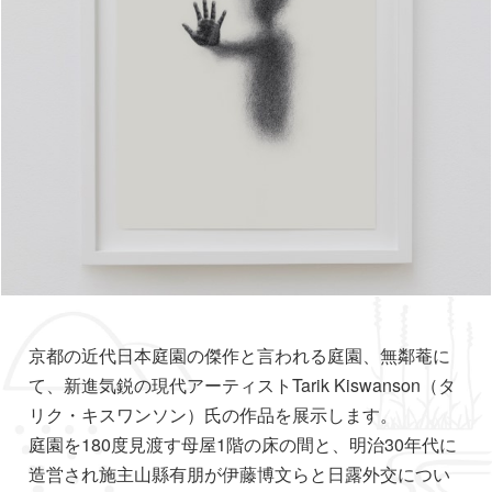
京都の近代日本庭園の傑作と言われる庭園、無鄰菴に
て、新進気鋭の現代アーティストTarik Kiswanson（タ
リク・キスワンソン）氏の作品を展示します。
庭園を180度見渡す母屋1階の床の間と、明治30年代に
造営され施主山縣有朋が伊藤博文らと日露外交につい