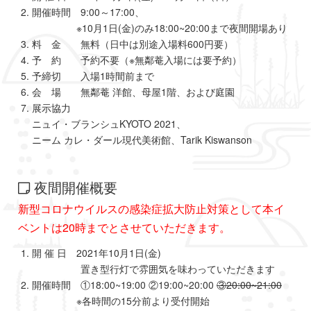
開催時間 9:00～17:00、
※10月1日(金)のみ18:00~20:00まで夜間開場あり
料 金 無料（日中は別途入場料600円要）
予 約 予約不要（※無鄰菴入場には要予約）
予締切 入場1時間前まで
会 場 無鄰菴 洋館、母屋1階、および庭園
展示協力
ニュイ・ブランシュKYOTO 2021、
ニーム カレ・ダール現代美術館、Tarik Kiswanson
夜間開催概要
新型コロナウイルスの感染症拡大防止対策として本イ
ベントは20時までとさせていただきます。
開 催 日 2021年10月1日(金)
置き型行灯で雰囲気を味わっていただきます
開催時間 ①18:00~19:00 ②19:00~20:00
③20:00~21:00
※各時間の15分前より受付開始