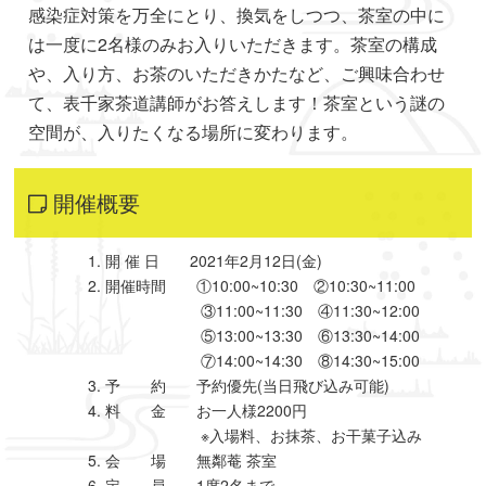
感染症対策を万全にとり、換気をしつつ、茶室の中に
は一度に2名様のみお入りいただきます。茶室の構成
や、入り方、お茶のいただきかたなど、ご興味合わせ
て、表千家茶道講師がお答えします！茶室という謎の
空間が、入りたくなる場所に変わります。
開催概要
開 催 日 2021年2月12日(金)
開催時間 ①10:00~10:30 ②10:30~11:00
③11:00~11:30 ④11:30~12:00
⑤13:00~13:30 ⑥13:30~14:00
⑦14:00~14:30 ⑧14:30~15:00
予 約 予約優先(当日飛び込み可能)
料 金 お一人様2200円
※入場料、お抹茶、お干菓子込み
会 場 無鄰菴 茶室
定 員 1席2名まで