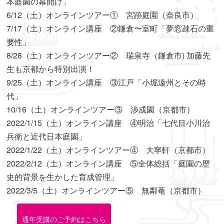
本庭園の幕開け」
6/12（土）オンラインツアー① 宮跡庭園（奈良市）
7/17（土）オンライン講座 ②鎌倉〜室町「夢窓疎石の重
要性」
8/28（土）オンラインツアー② 瑞泉寺（鎌倉市) 加藤先
生も京都から特別出演！
9/25（土）オンライン講座 ③江戸「小堀遠州とその時
代」
10/16（土）オンラインツアー③ 渉成園（京都市）
2022/1/15（土）オンライン講座 ④明治「七代目小川治
兵衛と近代日本庭園」
2022/1/22（土）オンラインツアー④ 大寧軒（京都市）
2022/2/12（土）オンライン講座 ⑤全体総括「庭園の歴
史的背景を生かした育成管理」
2022/3/5（土）オンラインツアー⑤ 無鄰菴（京都市）
通年受講のご予約はこちら