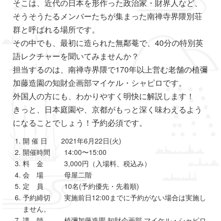
そこは、近代の日本を形作った政治家・財界人など、
そうそうたるメンバーたちが集まった南禅寺界隈別荘
群と呼ばれる場所です。
その中でも、最初に造られた無鄰菴で、40分の特別英
語レクチャーを聞いてみませんか？
担当するのは、南禅寺界隈で170年以上営む老舗の植彌
加藤造園の知財企画部マイケル・シャピロです。
外国人の方にも、わかりやすく明快に解説します！
きっと、日本庭園や、京都がもっと深く味わえるよう
になることでしょう！予約必須です。
開 催 日 2021年6月22日(火)
開催時間 14:00〜15:00
料 金 3,000円（入場料、税込み）
会 場 母屋二階
定 員 10名(予約優先・先着順)
予約締切 実施前日12:00までに予約がない場合は実施し
ません。
講 師 植彌加藤造園 知財企画部 マイケル・シャピロ