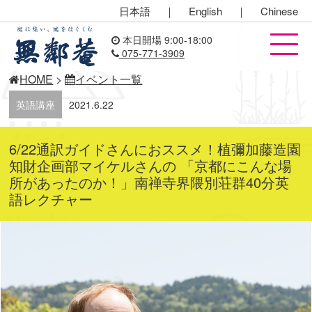
日本語
｜
English
｜
Chinese
本日開場 9:00-18:00
075-771-3909
HOME
>
イベント一覧
英語講座
2021.6.22
6/22通訳ガイドさんにおススメ！植彌加藤造園
知財企画部マイケルさんの 「京都にこんな場
所があったのか！」南禅寺界隈別荘群40分英
語レクチャー