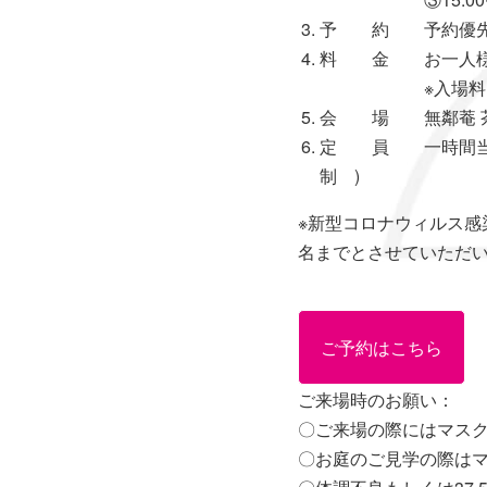
予 約 予約優先(
料 金 お一人様2
※入場料、組み
会 場 無鄰菴 
定 員 一時間当た
制 )
※新型コロナウィルス感
名までとさせていただ
ご予約はこちら
ご来場時のお願い：
〇ご来場の際にはマス
〇お庭のご見学の際は