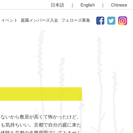
日本語
｜
English
｜
Chinese
イベント
庭園メンバーズ入会
フェローズ募集
）
らないから敷居が高くて怖かったけど、
ても気持ちいい。京都で自分の庭に来た
な体験を京都の名勝庭園でしてみません