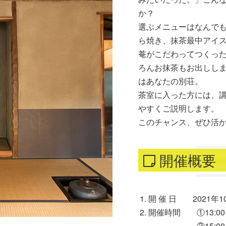
か？
選ぶメニューはなんでも
ら焼き、抹茶最中アイ
菴がこだわってつくっ
ろんお抹茶もお出しし
はあなたの別荘。
茶室に入った方には、
やすくご説明します。
このチャンス、ぜひ活
開催概要
開 催 日 2021年10
開催時間 ①13:00～14
③15:00~16:0