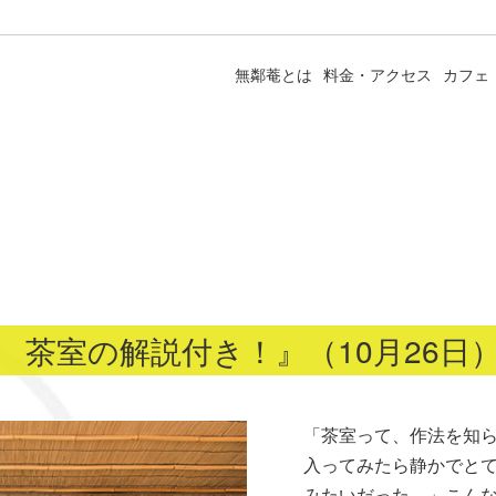
無鄰菴とは
料金・アクセス
カフェ
 茶室の解説付き！』（10月26日
「茶室って、作法を知
入ってみたら静かでと
みたいだった。」こん