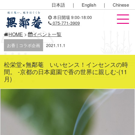
日本語
｜
English
｜
Chinese
本日開場 9:00-18:00
075-771-3909
HOME
>
イベント一覧
お香 | コラボ企画
2021.11.1
松栄堂×無鄰菴 いいセンス！インセンスの時
間。 -京都の日本庭園で香の世界に親しむ-(11
月)