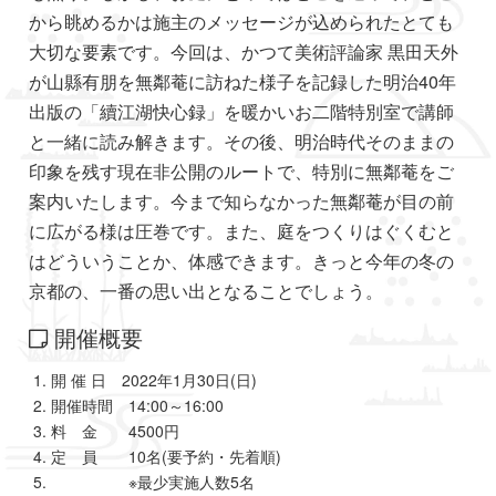
から眺めるかは施主のメッセージが込められたとても
大切な要素です。今回は、かつて美術評論家 黒田天外
が山縣有朋を無鄰菴に訪ねた様子を記録した明治40年
出版の「續江湖快心録」を暖かいお二階特別室で講師
と一緒に読み解きます。その後、明治時代そのままの
印象を残す現在非公開のルートで、特別に無鄰菴をご
案内いたします。今まで知らなかった無鄰菴が目の前
に広がる様は圧巻です。また、庭をつくりはぐくむと
はどういうことか、体感できます。きっと今年の冬の
京都の、一番の思い出となることでしょう。
開催概要
開 催 日 2022年1月30日(日)
開催時間 14:00～16:00
料 金 4500円
定 員 10名(要予約・先着順)
※最少実施人数5名