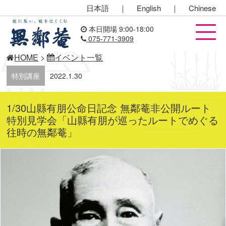
日本語
｜
English
｜
Chinese
本日開場 9:00-18:00
075-771-3909
HOME
>
イベント一覧
特別講座
2022.1.30
1/30山縣有朋公命日記念 無鄰菴非公開ルート
特別見学会「山縣有朋が巡ったルートでめぐる
往時の無鄰菴」