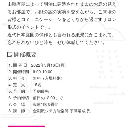
山縣有朋によって明治に建造されたままのお庭の見え
るお部屋で、お能の謡の実演を交えながら、ご来場の
皆様とコミュニケーションをとりながら過ごすサロン
形式のイベントです。
近代日本庭園の傑作とも言われる絶景にかこまれて、
忘れられないひと時を、ぜひ体感してください。
開催概要
開 催 日 2022年5月16日(月)
開催時間 9:00-10:00
料 金 無料（入場料別）
定 員 15名
予 約 予約優先
予約締切 前日の12:00まで
会 場 母屋1階 8畳間
講 師 金剛流シテ方能楽師 宇髙竜成 氏