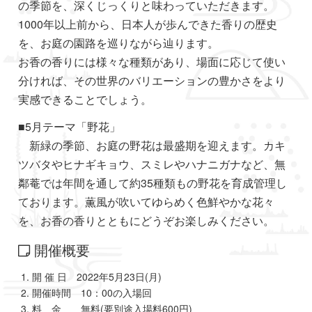
の季節を、深くじっくりと味わっていただきます。
1000年以上前から、日本人が歩んできた香りの歴史
を、お庭の園路を巡りながら辿ります。
お香の香りには様々な種類があり、場面に応じて使い
分ければ、その世界のバリエーションの豊かさをより
実感できることでしょう。
■5月テーマ「野花」
新緑の季節、お庭の野花は最盛期を迎えます。カキ
ツバタやヒナギキョウ、スミレやハナニガナなど、無
鄰菴では年間を通して約35種類もの野花を育成管理し
ております。薫風が吹いてゆらめく色鮮やかな花々
を、お香の香りとともにどうぞお楽しみください。
開催概要
開 催 日 2022年5月23日(月)
開催時間 10：00の入場回
料 金 無料(要別途入場料600円)