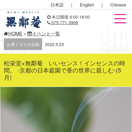
日本語
｜
English
｜
Chinese
本日開場 9:00-18:00
075-771-3909
HOME
>
イベント一覧
お香 | コラボ企画
2022.5.23
松栄堂×無鄰菴 いいセンス！インセンスの時
間。 -京都の日本庭園で香の世界に親しむ-(5
月)