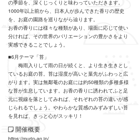
の季節を、深くじっくりと味わっていただきます。
1000年以上前から、日本人が歩んできた香りの歴史
を、お庭の園路を巡りながら辿ります。
お香の香りには様々な種類があり、場面に応じて使い
分ければ、その世界のバリエーションの豊かさをより
実感できることでしょう。
■6月テーマ「苔」
梅雨入りして雨の日が続くと、より生き生きとし
ているお庭の苔。苔は湿度が高いと葉先がふわっと広
がります。実は無鄰菴のお庭には約50種類の多種多様
な苔が生息しています。お香の香りに誘われてふと足
元に視線を落としてみれば、それぞれの苔の違いが感
じられるでしょう。やわらかな質感のみずみずしい苔
を見れば、きっと心がスッキリ！
開催概要
https://murin-an.jp/