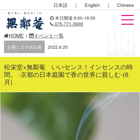
日本語
｜
English
｜
Chinese
本日開場 9:00-18:00
075-771-3909
HOME
>
イベント一覧
お香 | コラボ企画
2022.6.20
松栄堂×無鄰菴 いいセンス！インセンスの時
間。 -京都の日本庭園で香の世界に親しむ-(6
月)