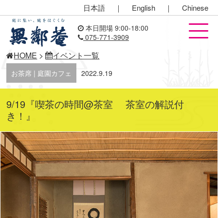
日本語
｜
English
｜
Chinese
本日開場 9:00-18:00
075-771-3909
HOME
>
イベント一覧
お茶席 | 庭園カフェ
2022.9.19
9/19『喫茶の時間@茶室 茶室の解説付
き！』