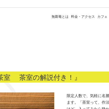
無鄰菴とは
料金・アクセス
カフェ
@茶室 茶室の解説付き！』
限定人数で、気軽に名
ます。「茶室って、作
けど、入ってみたら静