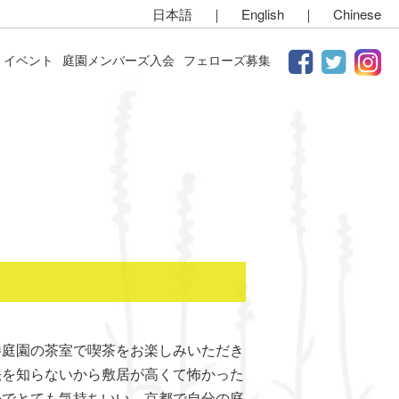
日本語
｜
English
｜
Chinese
イベント
庭園メンバーズ入会
フェローズ募集
勝庭園の茶室で喫茶をお楽しみいただき
法を知らないから敷居が高くて怖かった
かでとても気持ちいい。京都で自分の庭