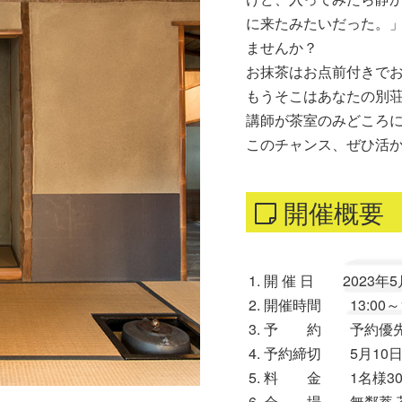
に来たみたいだった。
ませんか？
お抹茶はお点前付きで
もうそこはあなたの別
講師が茶室のみどころ
このチャンス、ぜひ活
開催概要
開 催 日 2023年5月
開催時間 13:00～1
予 約 予約優先(
予約締切 5月10日(水
料 金 1名様30
会 場 無鄰菴 