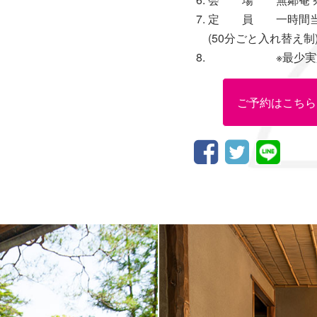
定 員 一時間当
(50分ごと入れ替え制
※最少実施人
ご予約はこちら