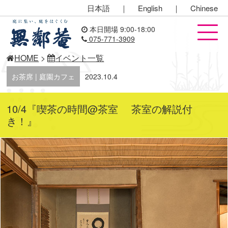
日本語
｜
English
｜
Chinese
本日開場 9:00-18:00
075-771-3909
HOME
>
イベント一覧
お茶席 | 庭園カフェ
2023.10.4
10/4『喫茶の時間@茶室 茶室の解説付
き！』