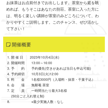
お抹茶はお点前付きでお出しします。茶室から庭を眺
めれば、もうそこはあなたの別荘。茶室に入った方に
は、明るく楽しい講師が茶室のみどころについて、わ
かりやすくご説明します。このチャンス、ぜひ活かし
て下さい！
開催概要
開 催 日 2023年10月4日(水)
開催時間 13:00～16:00
予 約 予約優先(空きがあれば当日も申込可能)
予約締切 10月3日(火)12:00
料 金 1名様3000円（入場料・抹茶・干菓子込）
会 場 無鄰菴 茶室
定 員 一時間当たり最大3名様
(50分ごと入れ替え制)
※最少実施人数：なし