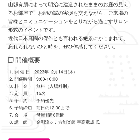
山縣有朋によって明治に建造されたままのお庭の見え
るお部屋で、お能の謡の実演を交えながら、ご来場の
皆様とコミュニケーションをとりながら過ごすサロン
形式のイベントです。
近代日本庭園の傑作とも言われる絶景にかこまれて、
忘れられないひと時を、ぜひ体感してください。
開催概要
開 催 日 2023年12月14日(木)
開催時間 9:00-10:00
料 金 無料（入場料別）
定 員 15名
予 約 予約優先
予約締切 前日の12:00まで
会 場 母屋1階 8畳間
講 師 金剛流シテ方能楽師 宇髙竜成 氏