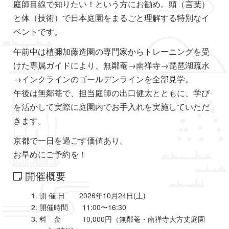
庭師目線で知りたい！という方にお勧め。頭（言葉）
と体（技術）で日本庭園をまるごと理解する特別なイ
ベントです。
午前中は植彌加藤造園の専門家からトレーニングを受
けた専属ガイドにより、無鄰菴→南禅寺→琵琶湖疏水
→インクラインのゴールデンラインを全部見学。
午後は無鄰菴で、担当庭師の出口健太とともに、学び
を活かして実際に庭園内でお手入れを実施していただ
きます。
京都で一日を過ごす価値あり。
お早めにご予約を！
開催概要
開 催 日 2026年10月24日(土)
開催時間 11:00〜16:30
料 金 10,000円（無鄰菴・南禅寺大方丈庭園