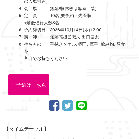
の入場料込）
会 場 無鄰菴(休憩は母屋二階)
定 員 10名(要予約・先着順)
※最低催行人数8名
予約締切日 2026年10月14日(水)12:00
講 師 無鄰菴担当職人 出口健太
持ちもの 手拭きタオル, 帽子, 軍手, 飲み物, 昼食
を
各自でお持ちください
ご予約はこちら
【タイムテーブル】