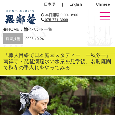
日本語
｜
English
｜
Chinese
本日開場 9:00-18:00
075-771-3909
HOME
>
イベント一覧
庭園技術
2026.10.24
『職人目線で日本庭園スタディー ー秋冬ー』
南禅寺・琵琶湖疏水の水景を見学後、名勝庭園
で秋冬の手入れをやってみる