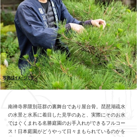
南禅寺界隈別荘群の裏舞台であり屋台骨。琵琶湖疏水
の水景と水系に着目した見学のあと、実際にそのお水
ではぐくまれる名勝庭園のお手入れができるフルコー
ス！日本庭園がどうやって日々まもられているのかを